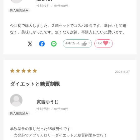
性別:
女性
年代:
60代
今回初で購入しました。２箱セットでコスパ最高です。味わいも問題
なく、美味しかったです。無くなり次第、再購入したいと思います。
参考になった
1
Like!
1
2026.5.27
ダイエットと糖質制限
寅吉ゆうじ
性別:
男性
年代:
60代
暴飲暴食の限りだった68歳男性です
一念発起でアプリカロリーダイエットと糖質制限を実行！