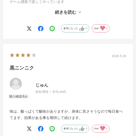
ゲーム感覚で楽しくやっています
虎ノ門市場は、いつも高品質です
続きを読む
広告に偽りなし！
大粒でプルーンのような、甘いお芋の
ようなホクホク食感
参考になった
0
Like!
0
まさに」自然の大地の恵み」です！
1200gで安かった！
元気がみなぎり、何よりも熟睡出来ます！初黒にんにくのとの、ご縁
に感謝、ありがとうございます
2026.5.26
黒ニンニク
じゅん
性別:
男性
年代:
40代
味は、酸っぱくて酸味がありますが、身体に良さそうなので毎日食べ
てます。効果がある事を期待して続けます。
参考になった
0
Like!
0