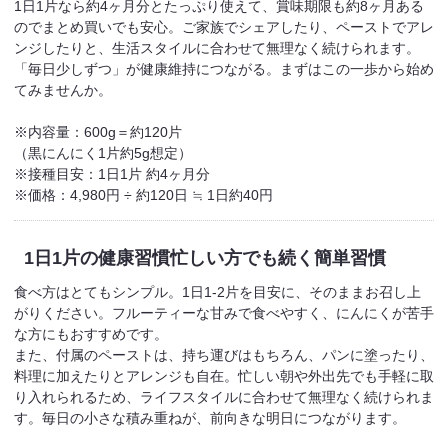
1日1片なら約4ヶ月分とたっぷり使えて、賞味期限も約8ヶ月ある
のでまとめ買いでも安心。ご家族でシェアしたり、ペーストでアレ
ンジしたりと、生活スタイルに合わせて無理なく続けられます。
「毎日少しずつ」が健康維持につながる。まずはこの一歩から始め
てみませんか。
※内容量：600g＝約120片
（黒にんにく1片約5g想定）
※接種目安：1日1片 約4ヶ月分
※価格：4,980円 ÷ 約120日 ≒ 1日約40円
1日1片の健康習慣
忙しい方でも続く簡単習慣
食べ方はとてもシンプル。1日1-2片を目安に、そのままお召し上
がりください。フルーティーな甘みで食べやすく、にんにくが苦手
な方にもおすすめです。
また、付属のペーストは、持ち運びはもちろん、パンに塗ったり、
料理に加えたりとアレンジも自在。忙しい朝や外出先でも手軽に取
り入れられるため、ライフスタイルに合わせて無理なく続けられま
す。毎日の小さな積み重ねが、前向きな明日につながります。