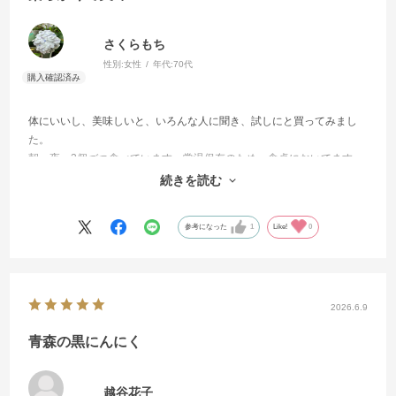
さくらもち
性別:
女性
年代:
70代
体にいいし、美味しいと、いろんな人に聞き、試しにと買ってみまし
た。
朝、夜、2個づつ食べています。常温保存のため、食卓においてます。
家族も、食べたい時に、すぐ食べれる場所なので、みんなで食べてま
続きを読む
す。元々健康ですが、現状維持できればと思いました。
参考になった
1
Like!
0
2026.6.9
青森の黒にんにく
越谷花子