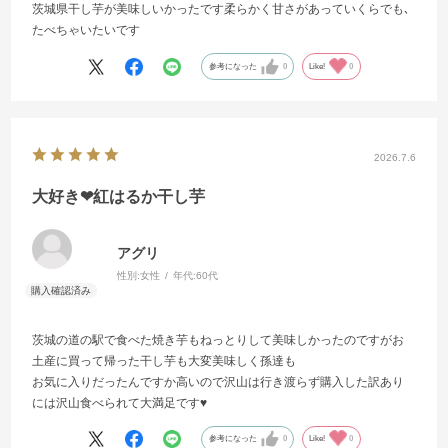
茨城県干し芋が美味しいかったです柔らかく甘さがあっていくらでも､
たべちゃいたいです
参考になった
0
Like!
0
2026.7.6
大好き❤紅はるか干し芋
アグリ
性別:
女性
年代:
60代
茨城の道の駅で食べた焼き芋もねっとりして美味しかったのですがお
土産に買って帰った干し芋も大変美味しく孫達も
お気に入りだったんですか高いので沢山は行き渡らず購入した訳あり
には沢山食べられて大満足です♥
参考になった
0
Like!
0