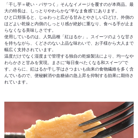
「干し芋＝硬い・パサつく」そんなイメージを覆すのが本商品。最
大の特長は、しっとりやわらかな“半なま食感”にあります。
ひと口頬張ると、じゅわっと広がる甘みとやさしい口どけ。外側の
ほどよい乾燥と内側のしっとり感が絶妙に重なり、食べる手が止ま
らなくなる美味しさです。
使用しているのは、人気品種「紅はるか」。スイーツのような甘さ
を持ちながら、くどさのない上品な味わいで、お子様から大人まで
幅広く支持されています。
温度だけでなく湿度まで管理する独自の乾燥製法により、均一なや
わらかさと甘みを実現。まさに“毎日食べたくなる和スイーツ”で
す。さらに、紅はるか干し芋はさつまいも由来の食物繊維を多く含
んでいるので、便秘解消や血糖値の急上昇を抑制する効果に期待さ
れています。