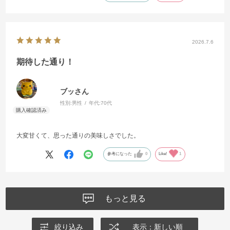
2026.7.6
期待した通り！
ブッさん
性別:
男性
年代:
70代
大変甘くて、思った通りの美味しさでした。
参考になった
0
Like!
1
もっと見る
絞り込み
表示：新しい順