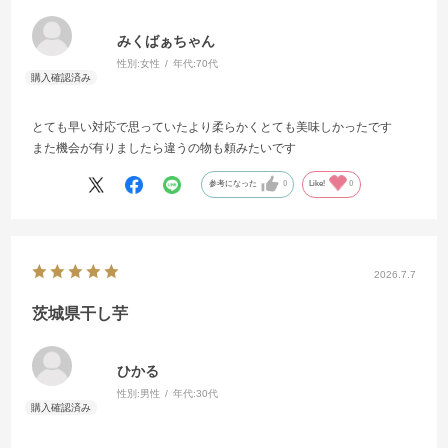
みくばぁちゃん
性別:
女性
年代:
70代
とても早い対応で思っていたより柔らかくとても美味しかったです
また機会が有りましたら違うの物も頼みたいです
参考になった
0
Like!
0
2026.7.7
茨城県干し芋
ひかる
性別:
男性
年代:
30代