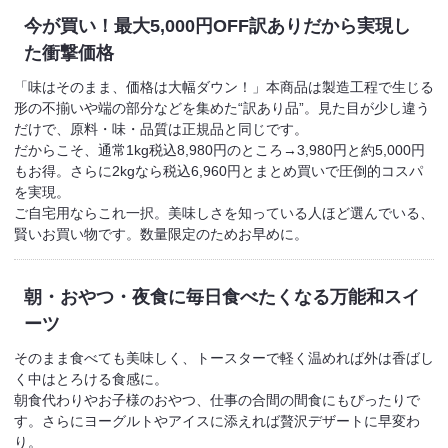
今が買い！最大5,000円OFF
訳ありだから実現し
た衝撃価格
「味はそのまま、価格は大幅ダウン！」本商品は製造工程で生じる
形の不揃いや端の部分などを集めた“訳あり品”。見た目が少し違う
だけで、原料・味・品質は正規品と同じです。
だからこそ、通常1kg税込8,980円のところ→3,980円と約5,000円
もお得。さらに2kgなら税込6,960円とまとめ買いで圧倒的コスパ
を実現。
ご自宅用ならこれ一択。美味しさを知っている人ほど選んでいる、
賢いお買い物です。数量限定のためお早めに。
朝・おやつ・夜食に
毎日食べたくなる万能和スイ
ーツ
そのまま食べても美味しく、トースターで軽く温めれば外は香ばし
く中はとろける食感に。
朝食代わりやお子様のおやつ、仕事の合間の間食にもぴったりで
す。さらにヨーグルトやアイスに添えれば贅沢デザートに早変わ
り。