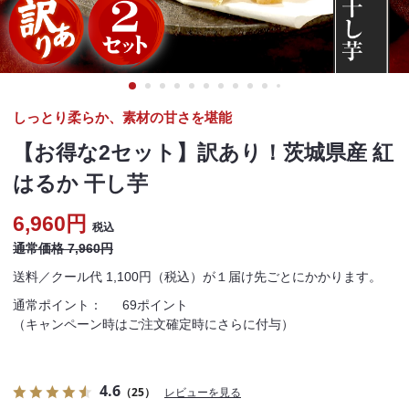
しっとり柔らか、素材の甘さを堪能
【お得な2セット】訳あり！茨城県産 紅
はるか 干し芋
6,960円
税込
通常価格 7,960円
送料／クール代 1,100円（税込）が１届け先ごとにかかります。
通常ポイント：
69ポイント
（キャンペーン時はご注文確定時にさらに付与）
4.6
（25）
レビューを見る