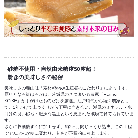
砂糖不使用・自然由来
糖度50度超！
驚きの美味しさの秘密
美味しさの理由は「素材×熟成×生産者のこだわり」にあります。
原料となる紅はるかは、茨城県のさつまいも農家「Farmer
KOiKE」が手がけたものだけを厳選。江戸時代から続く農家とし
て、1年かけて土づくりから丁寧に向き合い、潮風のミネラル・水
はけの良い砂地・肥沃な黒土という恵まれた環境で育てられていま
す。
さらに収穫後すぐに加工せず、約2ヶ月間じっくり熟成。この工程
ででんぷんが糖に変わり、甘さが飛躍的に向上します。