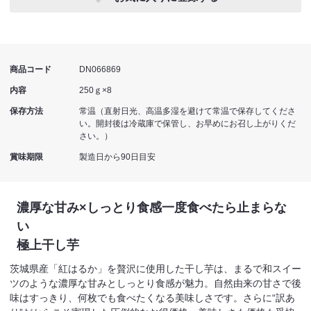
商品コード
DN066869
内容
250ｇ×8
保存方法
常温（直射日光、高温多湿を避けて常温で保存してくださ
い。開封後は冷蔵庫で保管し、お早めにお召し上がりくだ
さい。）
賞味期限
製造日から90日目安
濃厚な甘み×しっとり食感
一度食べたら止まらな
い
極上干し芋
茨城県産「紅はるか」を贅沢に使用した干し芋は、まるで和スイー
ツのような濃厚な甘みとしっとり食感が魅力。自然由来の甘さで後
味はすっきり、何枚でも食べたくなる美味しさです。さらに“訳あ