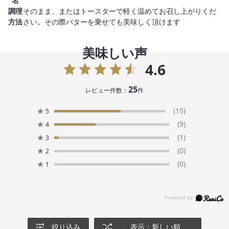
名
調理
そのまま、またはトースターで軽く温めてお召し上がりくだ
方法
さい。その際バターを乗せても美味しく頂けます
美味しい声
4.6
25
レビュー件数：
件
★
(15)
5
★
(9)
4
★
(1)
3
★
(0)
2
★
(0)
1
絞り込み
表示：新しい順