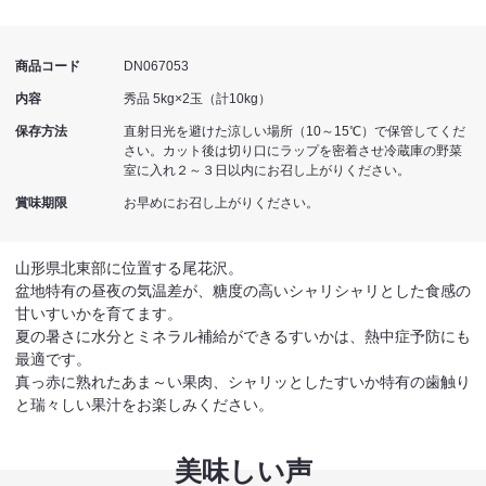
商品コード
DN067053
内容
秀品 5kg×2玉（計10kg）
保存方法
直射日光を避けた涼しい場所（10～15℃）で保管してくだ
さい。カット後は切り口にラップを密着させ冷蔵庫の野菜
室に入れ２～３日以内にお召し上がりください。
賞味期限
お早めにお召し上がりください。
山形県北東部に位置する尾花沢。
盆地特有の昼夜の気温差が、糖度の高いシャリシャリとした食感の
甘いすいかを育てます。
夏の暑さに水分とミネラル補給ができるすいかは、熱中症予防にも
最適です。
真っ赤に熟れたあま～い果肉、シャリッとしたすいか特有の歯触り
と瑞々しい果汁をお楽しみください。
美味しい声