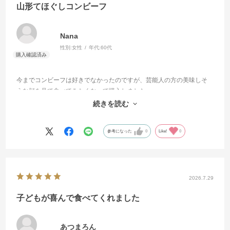
山形てほぐしコンビーフ
Nana
性別:
女性
年代:
60代
今までコンビーフは好きでなかったのですが、芸能人の方の美味しそ
うな顔を見て食べてみたくなって購入しました。
食べて納得、私も笑顔になりました。
続きを読む
一緒に入っていた、ハンバーグとソーセージも美味しかったです。
参考になった
0
Like!
0
2026.7.29
子どもが喜んで食べてくれました
あつまろん