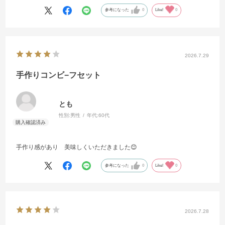
参考になった
0
Like!
0
2026.7.29
手作りコンビ−フセット
とも
性別:
男性
年代:
60代
手作り感があり 美味しくいただきました😊
参考になった
0
Like!
0
2026.7.28