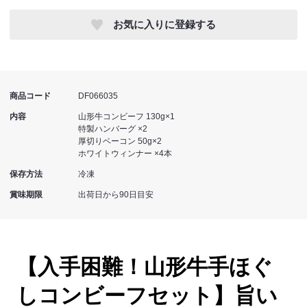
お気に入りに登録する
商品コード
DF066035
内容
山形牛コンビーフ 130g×1
特製ハンバーグ ×2
厚切りベーコン 50g×2
ホワイトウィンナー ×4本
保存方法
冷凍
賞味期限
出荷日から90日目安
【入手困難！山形牛手ほぐ
しコンビーフセット】旨い