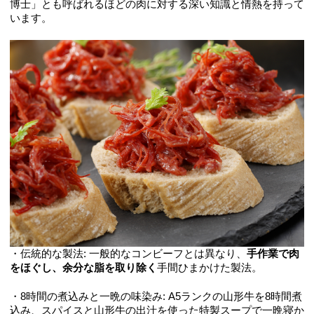
博士」とも呼ばれるほどの肉に対する深い知識と情熱を持って
います。
・伝統的な製法: 一般的なコンビーフとは異なり、
手作業で肉
をほぐし、余分な脂を取り除く
手間ひまかけた製法。
・8時間の煮込みと一晩の味染み: A5ランクの山形牛を8時間煮
込み、スパイスと山形牛の出汁を使った特製スープで一晩寝か