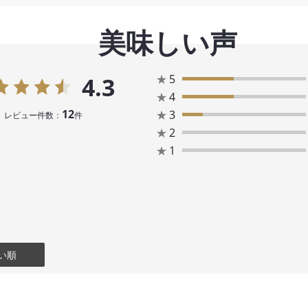
美味しい声
★
5
4.3
★
4
12
★
3
レビュー件数：
件
★
2
★
1
い順