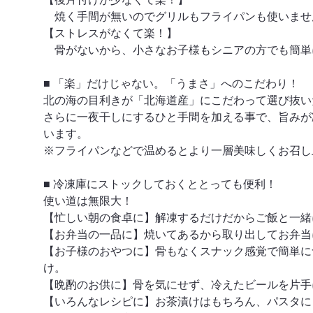
焼く手間が無いのでグリルもフライパンも使いませ
【ストレスがなくて楽！】
骨がないから、小さなお子様もシニアの方でも簡単
■ 「楽」だけじゃない。「うまさ」へのこだわり！
北の海の目利きが「北海道産」にこだわって選び抜い
さらに一夜干しにするひと手間を加える事で、旨みが
います。
※フライパンなどで温めるとより一層美味しくお召し
■ 冷凍庫にストックしておくととっても便利！
使い道は無限大！
【忙しい朝の食卓に】解凍するだけだからご飯と一緒
【お弁当の一品に】焼いてあるから取り出してお弁当
【お子様のおやつに】骨もなくスナック感覚で簡単に
け。
【晩酌のお供に】骨を気にせず、冷えたビールを片手
【いろんなレシピに】お茶漬けはもちろん、パスタに