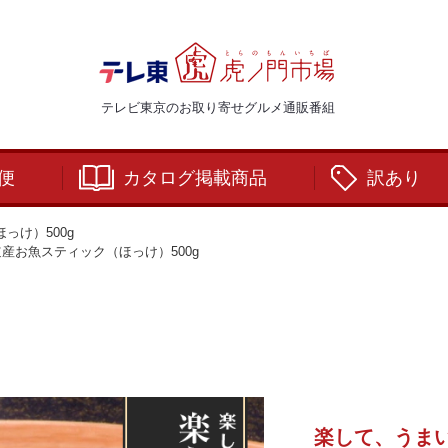
テレビ東京のお取り寄せグルメ通販番組
便
カタログ掲載商品
訳あり
っけ）500g
産お魚スティック（ほっけ）500g
楽して、うま