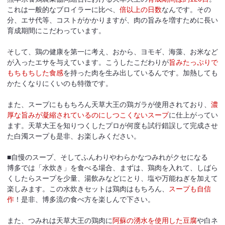
これは一般的なブロイラーに比べ、
倍以上の日数
なんです。その
分、エサ代等、コストがかかりますが、肉の旨みを増すために長い
育成期間にこだわっています。
そして、鶏の健康を第一に考え、おから、ヨモギ、海藻、お米など
が入ったエサを与えています。こうしたこだわりが
旨みたっぷりで
もちもちした食感
を持った肉を生み出しているんです。加熱しても
かたくなりにくいのも特徴です。
また、スープにももちろん天草大王の鶏ガラが使用されており、
濃
厚な旨みが凝縮されているのにしつこくないスープ
に仕上がってい
ます。天草大王を知りつくしたプロが何度も試行錯誤して完成させ
た白濁スープも是非、お楽しみください。
■自慢のスープ、そしてふんわりやわらかなつみれがクセになる
博多では「水炊き」を食べる場合、まずは、鶏肉を入れて、しばら
くしたらスープを少量、湯飲みなどにとり、塩や万能ねぎを加えて
楽しみます。この水炊きセットは鶏肉はもちろん、
スープも自信
作
！是非、博多流の食べ方を楽しんで下さい。
また、つみれは天草大王の鶏肉に
阿蘇の湧水を使用した豆腐
や白ネ