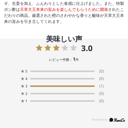
ギ、生姜を加え、ふんわりとした食感に仕上げました。また、特製
ポン酢は
天草大王本来の旨みを楽しんでもらうために開発
されたこ
だわりの商品。厳選された橙のさわやかな香りと酸味が天草大王本
来の旨みを引き立してくれます。
美味しい声
3.0
1
レビュー件数：
件
★
(0)
5
★
(0)
4
★
(1)
3
★
(0)
2
★
(0)
1