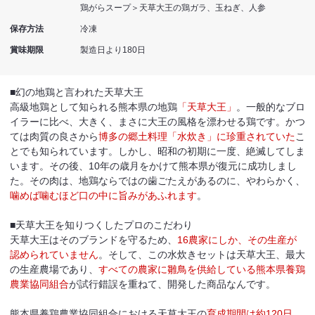
鶏がらスープ＞天草大王の鶏ガラ、玉ねぎ、人参
保存方法
冷凍
賞味期限
製造日より180日
■幻の地鶏と言われた天草大王
高級地鶏として知られる熊本県の地鶏
「天草大王」
。一般的なブロ
イラーに比べ、大きく、まさに大王の風格を漂わせる鶏です。かつ
ては肉質の良さから
博多の郷土料理「水炊き」に珍重されていた
こ
とでも知られています。しかし、昭和の初期に一度、絶滅してしま
います。その後、10年の歳月をかけて熊本県が復元に成功しまし
た。その肉は、地鶏ならではの歯ごたえがあるのに、やわらかく、
噛めば噛むほど口の中に旨みがあふれます
。
■天草大王を知りつくしたプロのこだわり
天草大王はそのブランドを守るため、
16農家にしか、その生産が
認められていません
。そして、この水炊きセットは天草大王、最大
の生産農場であり、
すべての農家に雛鳥を供給している熊本県養鶏
農業協同組合
が試行錯誤を重ねて、開発した商品なんです。
熊本県養鶏農業協同組合における天草大王の
育成期間は約120日
。