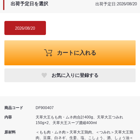
出荷予定日を選択
出荷予定日:2026/08/20
2026/08/20
カートに入れる
お気に入りに登録する
商品コード
DF900407
内容
天草大王もも肉・ムネ肉合計400g、天草大王つみれ
150g×2、天草大王スープ濃縮400ml
原材料
＜もも肉・ムネ肉＞天草大王鶏肉、＜つみれ＞天草大王鶏
肉、豆腐、白ネギ、生姜、塩、こしょう、酒、しょう油＜