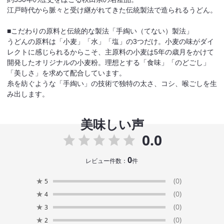
江戸時代から脈々と受け継がれてきた伝統製法で造られるうどん。
■こだわりの原料と伝統的な製法「手綯い（てない）製法」
うどんの原料は「小麦」「水」「塩」の3つだけ。小麦の味がダイ
レクトに感じられるからこそ、主原料の小麦は5年の歳月をかけて
開発したオリジナルの小麦粉。理想とする「食味」「のどごし」
「美しさ」を求めて配合しています。
糸を紡ぐような「手綯い」の技術で独特の太さ、コシ、喉ごしを生
み出します。
美味しい声
0.0
0
レビュー件数：
件
★
(0)
5
★
(0)
4
★
(0)
3
★
(0)
2