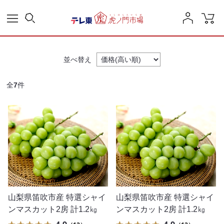
並べ替え
全
7
件
山梨県笛吹市産 特選シャイ
山梨県笛吹市産 特選シャイ
ンマスカット2房 計1.2㎏
ンマスカット2房 計1.2㎏