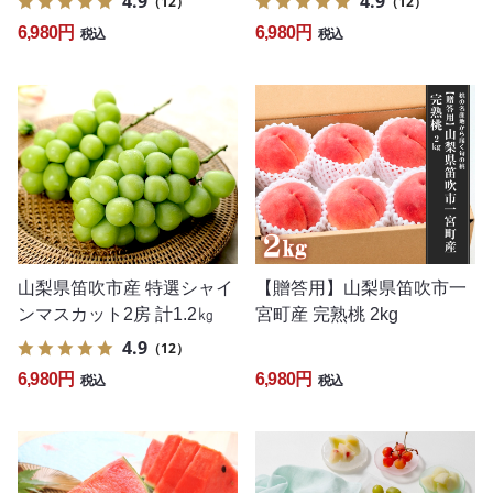
4.9
4.9
（12）
（12）
6,980円
6,980円
税込
税込
山梨県笛吹市産 特選シャイ
【贈答用】山梨県笛吹市一
ンマスカット2房 計1.2㎏
宮町産 完熟桃 2kg
4.9
（12）
6,980円
6,980円
税込
税込