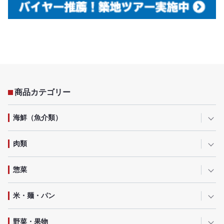
商品カテゴリー
海鮮（魚介類）
肉類
惣菜
米・麺・パン
野菜・果物