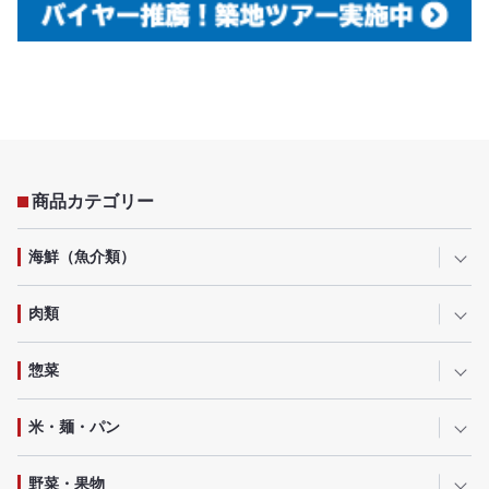
商品カテゴリー
海鮮（魚介類）
肉類
惣菜
米・麺・パン
野菜・果物