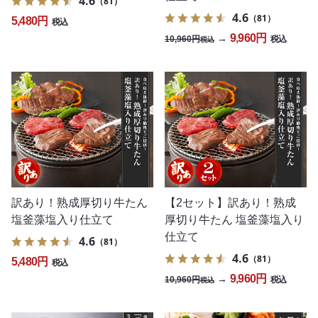
4.6
（81）
4.6
（81）
5,480円
税込
9,960円
→
10,960円
税込
税込
訳あり！熟成厚切り牛たん
【2セット】訳あり！熟成
塩釜藻塩入り仕立て
厚切り牛たん 塩釜藻塩入り
仕立て
4.6
（81）
4.6
（81）
5,480円
税込
9,960円
→
10,960円
税込
税込