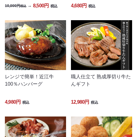
4,680円
8,500円
→
10,000円
税込
税込
税込
レンジで簡単！近江牛
職人仕立て 熟成厚切り牛た
100％ハンバーグ
んギフト
4,980円
12,980円
税込
税込