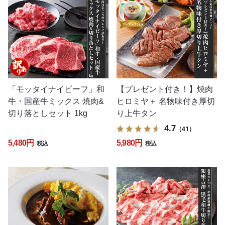
「モッタイナイビーフ」和
【プレゼント付き！】焼肉
牛・国産牛ミックス 焼肉&
ヒロミヤ＋ 名物味付き厚切
切り落としセット 1kg
り上牛タン
4.7
（41）
5,480円
5,980円
税込
税込