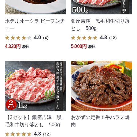
ホテルオークラ ビーフシチ
銀座吉澤 黒毛和牛切り落
ュー
とし 500g
4.0
4.8
（4）
（12）
4,320円
5,000円
税込
税込
おかずの定番！牛ハラミ焼
【2セット】銀座吉澤 黒
肉
毛和牛切り落とし 500g
4.8
（12）