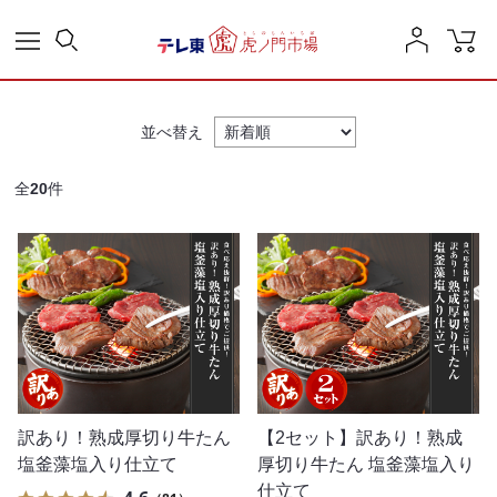
並べ替え
全
20
件
訳あり！熟成厚切り牛たん
【2セット】訳あり！熟成
塩釜藻塩入り仕立て
厚切り牛たん 塩釜藻塩入り
仕立て