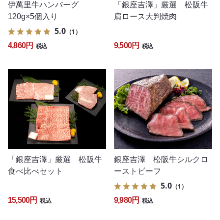
伊萬里牛ハンバーグ
「銀座吉澤」厳選 松阪牛
120g×5個入り
肩ロース大判焼肉
5.0
（1）
4,860円
9,500円
税込
税込
「銀座吉澤」厳選 松阪牛
銀座吉澤 松阪牛シルクロ
食べ比べセット
ーストビーフ
5.0
（1）
15,500円
9,980円
税込
税込