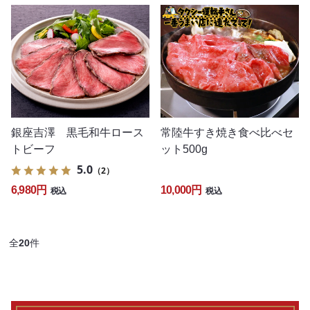
銀座吉澤 黒毛和牛ロース
常陸牛すき焼き食べ比べセ
トビーフ
ット500g
5.0
（2）
6,980円
10,000円
税込
税込
全
20
件