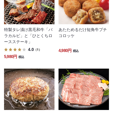
特製タレ漬け黒毛和牛「バ
あたためるだけ短角牛プチ
ラカルビ」と「ひとくちロ
コロッケ
ースステーキ」
4.0
（1）
4,980円
税込
5,980円
税込