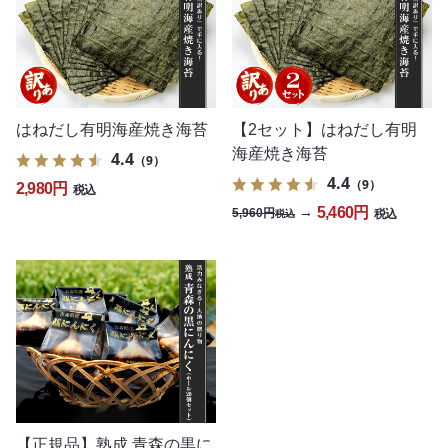
はねだし有明海産焼き海苔
【2セット】はねだし有明
海産焼き海苔
4.4
（9）
4.4
（9）
2,980円
税込
5,460円
→
5,960円
税込
税込
【正規品】熟成 青森の黒に