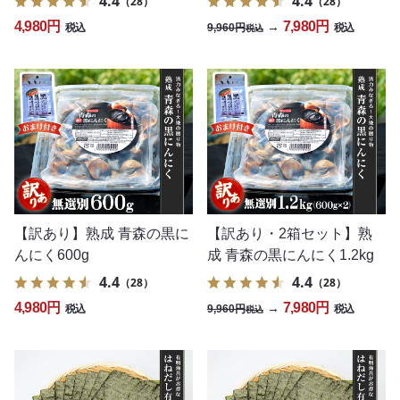
4.4
4.4
（28）
（28）
4,980円
7,980円
→
9,960円
税込
税込
税込
【訳あり】熟成 青森の黒に
【訳あり・2箱セット】熟
んにく600g
成 青森の黒にんにく1.2kg
4.4
4.4
（28）
（28）
4,980円
7,980円
→
9,960円
税込
税込
税込