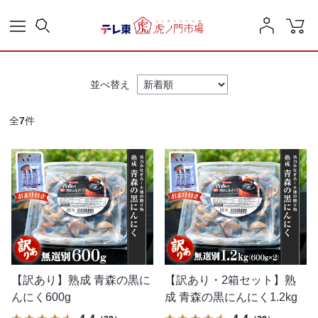
並べ替え
全
7
件
【訳あり】熟成 青森の黒に
【訳あり・2箱セット】熟
んにく600g
成 青森の黒にんにく1.2kg