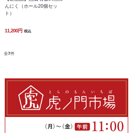
んにく（ホール20個セッ
ト）
11,200円
税込
全
7
件