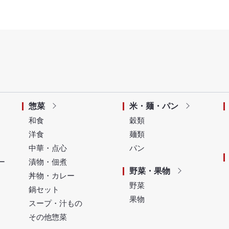
惣菜
米・麺・パン
和食
穀類
洋食
麺類
中華・点心
パン
ー
漬物・佃煮
野菜・果物
丼物・カレー
野菜
鍋セット
果物
スープ・汁もの
その他惣菜