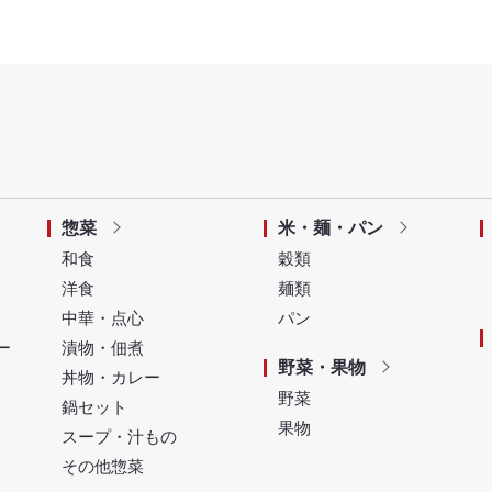
惣菜
米・麺・パン
和食
穀類
洋食
麺類
中華・点心
パン
ー
漬物・佃煮
野菜・果物
丼物・カレー
野菜
鍋セット
果物
スープ・汁もの
その他惣菜