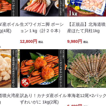
ダ産ボイル
生ズワイガニ脚 ポーシ
【正規品】北海道噴
(4尾)
ョン１kg（計２０本）
産ほたて貝柱1kg
12,800円
9,980円
税込
税込
込
車海老12尾×2パッ
道噴火湾産
訳あり！カナダ産ボイル
g
ずわいがに 1kg(2尾)