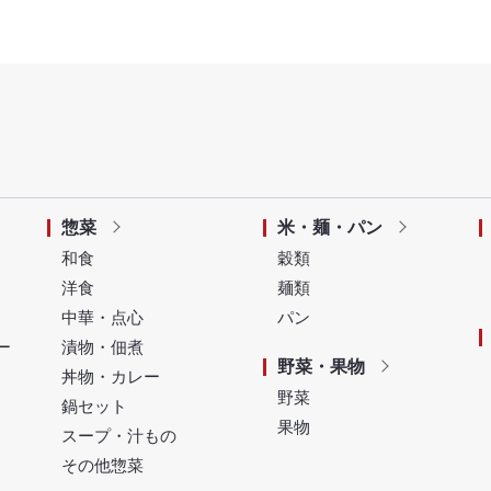
惣菜
米・麺・パン
和食
穀類
洋食
麺類
中華・点心
パン
ー
漬物・佃煮
野菜・果物
丼物・カレー
野菜
鍋セット
果物
スープ・汁もの
その他惣菜