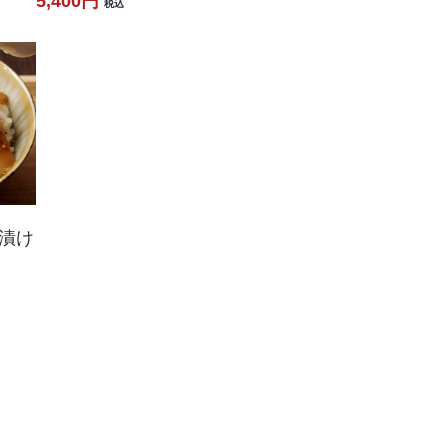
5,400円
税込
漬け