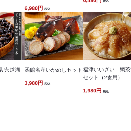
6,480円
税込
6,980円
税込
福津いいざい 鯛茶
県 宍道湖
函館名産いかめしセット
セット（2食用）
3,980円
税込
1,980円
税込