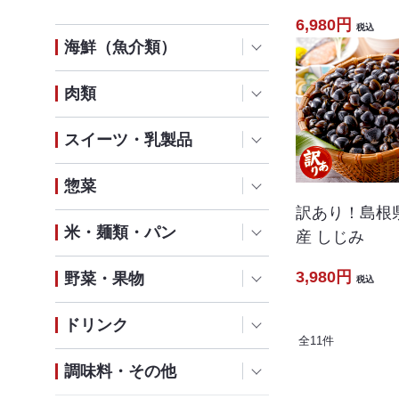
6,980円
税込
海鮮（魚介類）
肉類
スイーツ・乳製品
惣菜
訳あり！島根
米・麺類・パン
産 しじみ
3,980円
野菜・果物
税込
ドリンク
全
11
件
調味料・その他