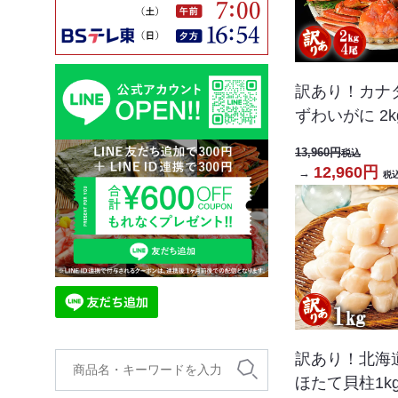
訳あり！カナ
ずわいがに 2kg
13,960円
税込
12,960円
→
税
訳あり！北海
ほたて貝柱1k