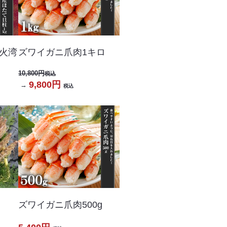
火湾
ズワイガニ爪肉1キロ
10,800円
税込
9,800円
→
税込
ク
ズワイガニ爪肉500g