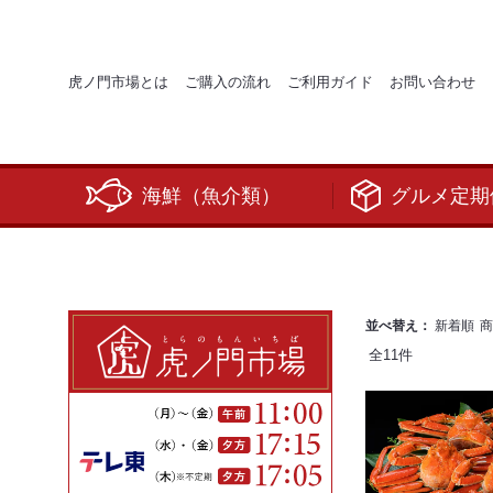
虎ノ門市場とは
ご購入の流れ
ご利用ガイド
お問い合わせ
海鮮（魚介類）
グルメ定期
並べ替え：
新着順
商
全
11
件