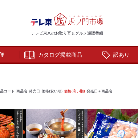
テレビ東京のお取り寄せグルメ通販番組
便
カタログ掲載商品
訳あり
品コード
商品名
発売日
価格(安い順)
価格(高い順)
発売日＋商品名