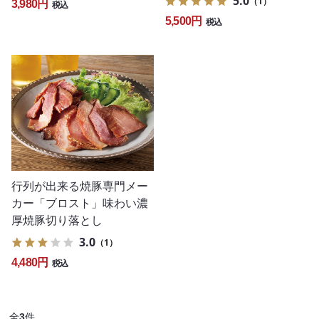
5.0
（1）
3,980円
税込
5,500円
税込
行列が出来る焼豚専門メー
カー「ブロスト」味わい濃
厚焼豚切り落とし
3.0
（1）
4,480円
税込
全
3
件