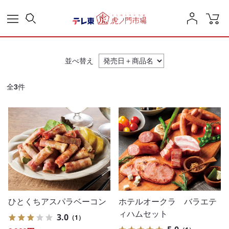
並べ替え
全
3
件
ひとくちアスパラベーコン
ホテルオークラ バラエテ
ィハムセット
3.0
（1）