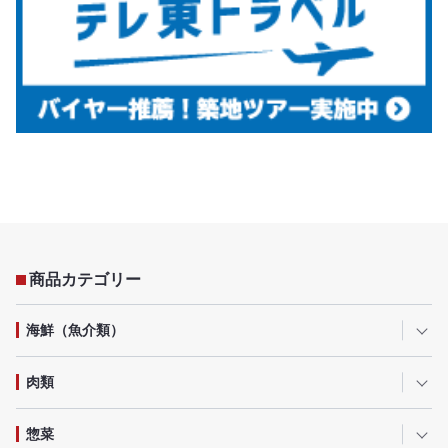
商品カテゴリー
海鮮（魚介類）
肉類
惣菜