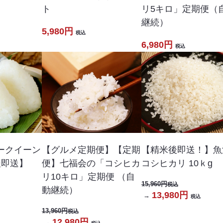
ト
リ5キロ」定期便（
継続）
5,980円
税込
6,980円
税込
ークイーン
【グルメ定期便】【定期
【精米後即送！】魚
後即送】
便】七福会の「コシヒカ
コシヒカリ 10ｋg
リ10キロ」定期便 （自
15,960円
税込
動継続）
13,980円
→
税込
13,960円
税込
12,980円
→