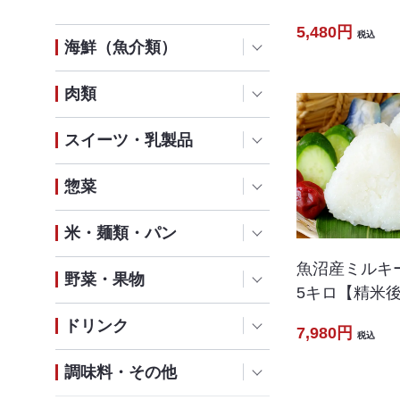
5,480円
税込
海鮮（魚介類）
肉類
スイーツ・乳製品
惣菜
米・麺類・パン
魚沼産ミルキ
野菜・果物
5キロ【精米
ドリンク
7,980円
税込
調味料・その他