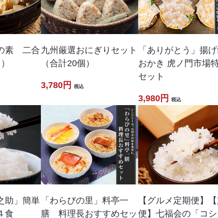
九州厳選おにぎりセット
の素 二合
「ありがとう」揚げ
（合計20個）
ト）
おかき 虎ノ門市場
セット
3,780円
税込
3,980円
税込
之助」簡単
「わらびの里」料亭一
【グルメ定期便】【
４食
膳 料理長おすすめセッ
便】七福会の「コシ