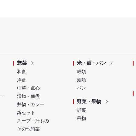
惣菜
米・麺・パン
和食
穀類
洋食
麺類
中華・点心
パン
ー
漬物・佃煮
野菜・果物
丼物・カレー
野菜
鍋セット
果物
スープ・汁もの
その他惣菜