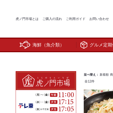
虎ノ門市場とは
ご購入の流れ
ご利用ガイド
お問い合わせ
海鮮（魚介類）
グルメ定期
並べ替え：
新着順
商
全
12
件