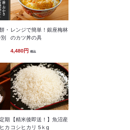
レンジで簡単！銀座梅林
餅・
のカツ丼の具
特別
4,480円
税込
定期
【精米後即送！】魚沼産
ヒカ
コシヒカリ 5ｋg