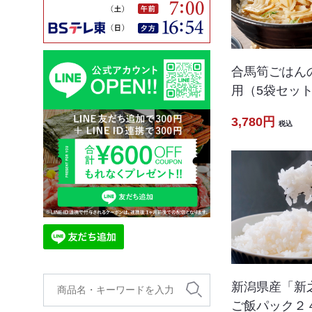
合馬筍ごはん
用（5袋セッ
3,780円
税込
新潟県産「新
ご飯パック２