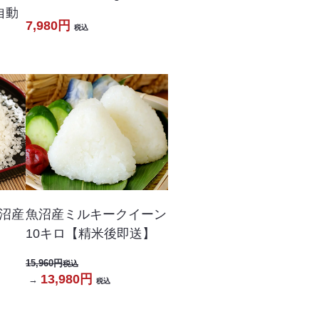
自動
7,980円
税込
沼産
魚沼産ミルキークイーン
10キロ【精米後即送】
15,960円
税込
13,980円
→
税込