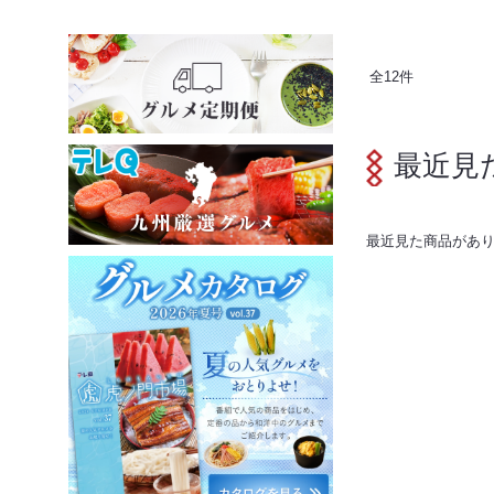
全
12
件
最近見
最近見た商品があ