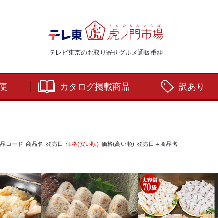
テレビ東京のお取り寄せグルメ通販番組
便
カタログ掲載商品
訳あり
品コード
商品名
発売日
価格(安い順)
価格(高い順)
発売日＋商品名