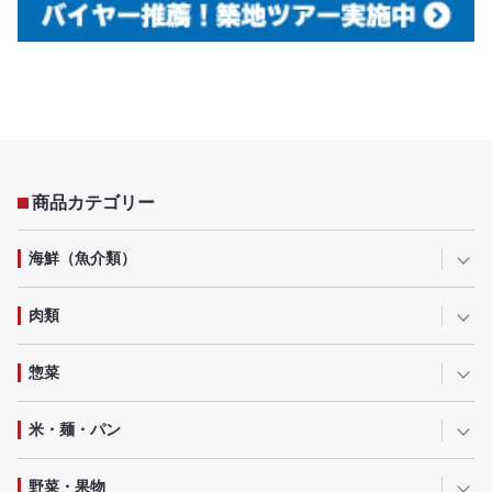
商品カテゴリー
海鮮（魚介類）
肉類
惣菜
米・麺・パン
野菜・果物