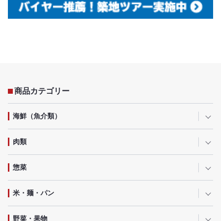
商品カテゴリー
海鮮（魚介類）
肉類
惣菜
米・麺・パン
野菜・果物