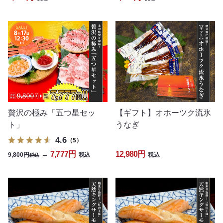
贅沢の極み「五つ星セッ
【ギフト】オホーツク流氷
ト」
うなぎ
4.6
（5）
7,777円
12,980円
→
9,800円
税込
税込
税込