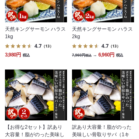
天然キングサーモン ハラス
天然キングサーモン ハラス
1kg
2kg
4.7
4.7
（13）
（13）
3,980円
6,960円
→
7,960円
税込
税込
税込
【お得な2セット】訳あり
訳あり大容量！脂がのった
大容量！脂がのった美味し
美味しい骨取りサバ（1キ