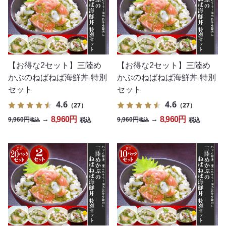
【お得な2セット】三陸め
【お得な2セット】三陸め
かぶのねばねば海鮮丼 特別
かぶのねばねば海鮮丼 特別
セット
セット
4.6
4.6
（27）
（27）
8,960円
8,960円
→
→
9,960円
9,960円
税込
税込
税込
税込