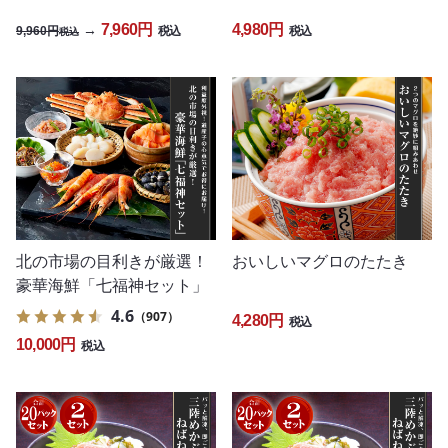
7,960円
4,980円
→
9,960円
税込
税込
税込
北の市場の目利きが厳選！
おいしいマグロのたたき
豪華海鮮「七福神セット」
4.6
（907）
4,280円
税込
10,000円
税込