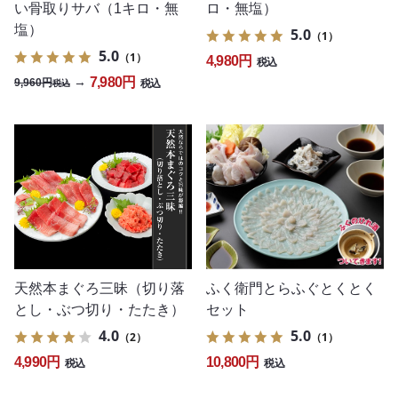
い骨取りサバ（1キロ・無
ロ・無塩）
塩）
5.0
（1）
5.0
（1）
4,980円
税込
7,980円
→
9,960円
税込
税込
ふく衛門とらふぐとくとく
天然本まぐろ三昧（切り落
セット
とし・ぶつ切り・たたき）
5.0
4.0
（1）
（2）
10,800円
4,990円
税込
税込