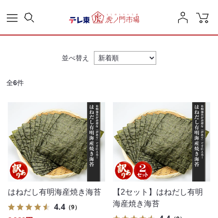
並べ替え
全
6
件
はねだし有明海産焼き海苔
【2セット】はねだし有明
海産焼き海苔
4.4
（9）