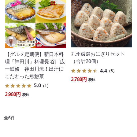
九州厳選おにぎりセット
【グルメ定期便】新日本料
（合計20個）
理「神田川」料理長 谷口広
一監修 神田川流！出汁に
4.4
（5）
こだわった魚惣菜
3,780円
税込
5.0
（1）
3,980円
税込
全
6
件