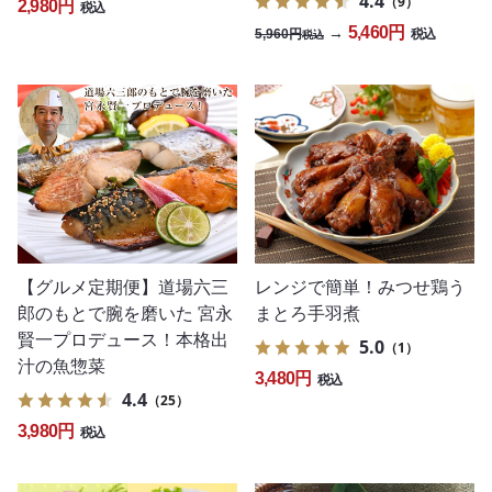
4.4
（9）
2,980円
税込
5,460円
→
5,960円
税込
税込
レンジで簡単！みつせ鶏う
【グルメ定期便】道場六三
まとろ手羽煮
郎のもとで腕を磨いた 宮永
賢一プロデュース！本格出
5.0
（1）
汁の魚惣菜
3,480円
税込
4.4
（25）
3,980円
税込