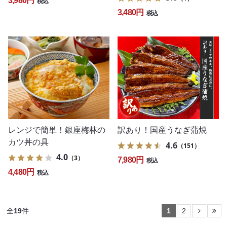
3,980円
税込
3,480円
税込
レンジで簡単！銀座梅林の
訳あり！国産うなぎ蒲焼
カツ丼の具
4.6
（151）
4.0
（3）
7,980円
税込
4,480円
税込
全
19
件
1
2