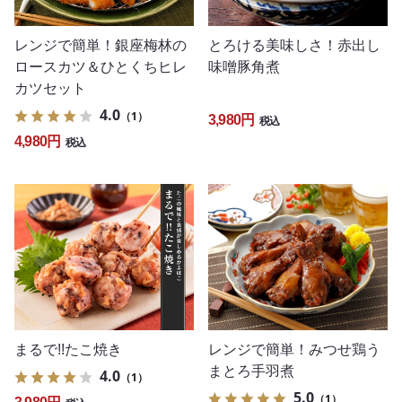
レンジで簡単！銀座梅林の
とろける美味しさ！赤出し
ロースカツ＆ひとくちヒレ
味噌豚角煮
カツセット
4.0
（1）
3,980円
税込
4,980円
税込
レンジで簡単！みつせ鶏う
まるで!!たこ焼き
まとろ手羽煮
4.0
（1）
5.0
（1）