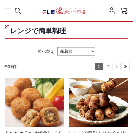
レンジで簡単調理
並べ替え
全
19
件
1
2