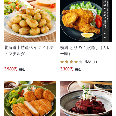
北海道十勝産ベイクドポテ
横綱 とりの半身揚げ（カレ
トマチルダ
ー味）
4.0
（1）
3,980円
3,300円
税込
税込