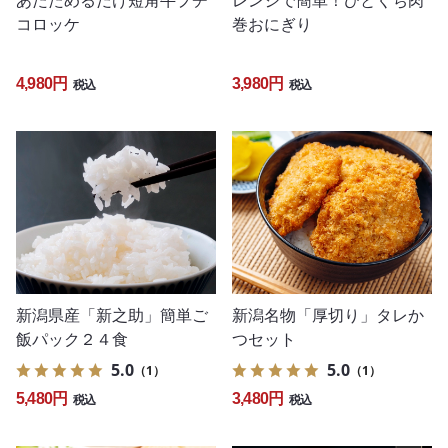
あたためるだけ短角牛プチ
レンジで簡単！ひとくち肉
コロッケ
巻おにぎり
4,980円
3,980円
税込
税込
新潟県産「新之助」簡単ご
新潟名物「厚切り」タレか
飯パック２４食
つセット
5.0
5.0
（1）
（1）
5,480円
3,480円
税込
税込