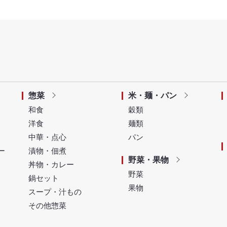
惣菜
米・麺・パン
和食
穀類
洋食
麺類
中華・点心
パン
ー
漬物・佃煮
野菜・果物
丼物・カレー
野菜
鍋セット
果物
スープ・汁もの
その他惣菜