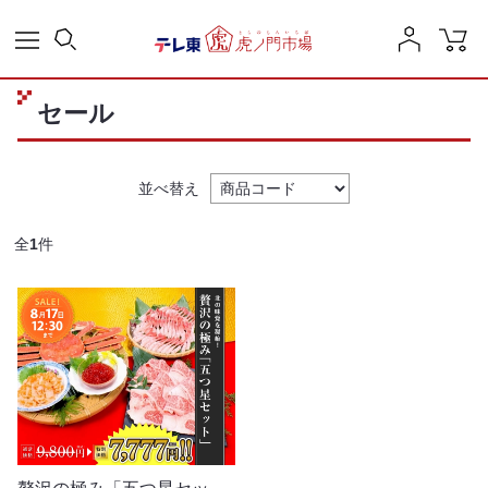
セール
並べ替え
全
1
件