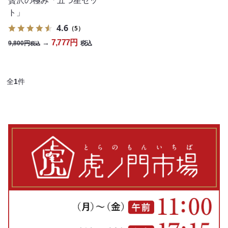
贅沢の極み「五つ星セッ
ト」
4.6
（5）
7,777円
→
9,800円
税込
税込
全
1
件