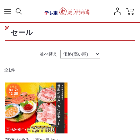
セール
並べ替え
全
1
件