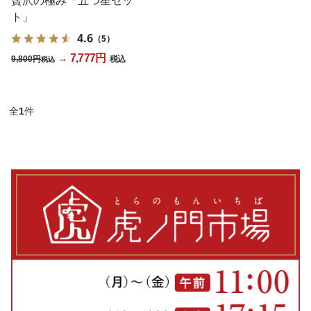
贅沢の極み「五つ星セッ
ト」
4.6
（5）
7,777円
→
9,800円
税込
税込
全
1
件