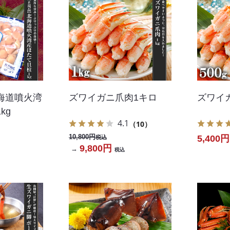
海道噴火湾
ズワイガニ爪肉1キロ
ズワイガ
kg
4.1
（10）
10,800円
5,400円
税込
9,800円
→
税込