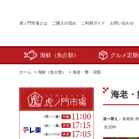
虎ノ門市場とは
ご購入の流れ
ご利用ガイド
お問い合わせ
海鮮（魚介類）
グルメ定期
ホーム
>
海鮮（魚介類）
>
海老・蟹・貝類
海老・
並べ替え：
新着順
商
全
10
件