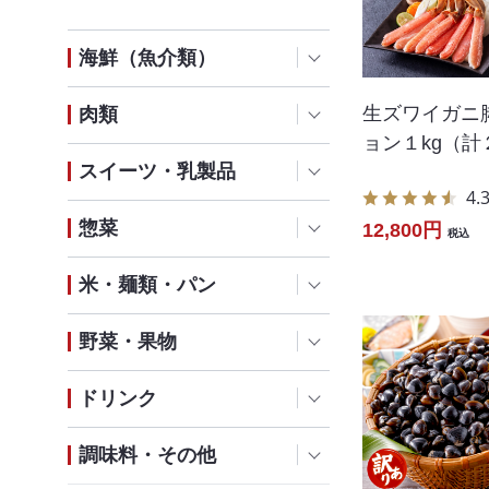
海鮮（魚介類）
生ズワイガニ
肉類
ョン１kg（計
スイーツ・乳製品
4.
惣菜
12,800円
税込
米・麺類・パン
野菜・果物
ドリンク
調味料・その他