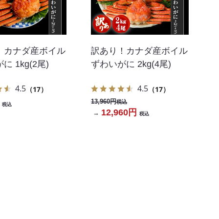
！カナダ産ボイル
訳あり！カナダ産ボイル
 1kg(2尾)
ずわいがに 2kg(4尾)
4.5
4.5
（17）
（17）
13,960円
税込
税込
12,960円
→
税込