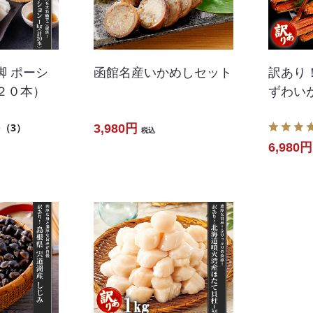
脚 ポーシ
函館名産いかめしセット
訳あり
２０本）
ずわいがに
3
（3）
3,980円
税込
6,980円