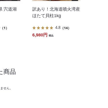
県 宍道湖
訳あり！北海道噴火湾産
ほたて貝柱1kg
0
4.8
（1）
（14）
6,980円
税込
た商品
りません。