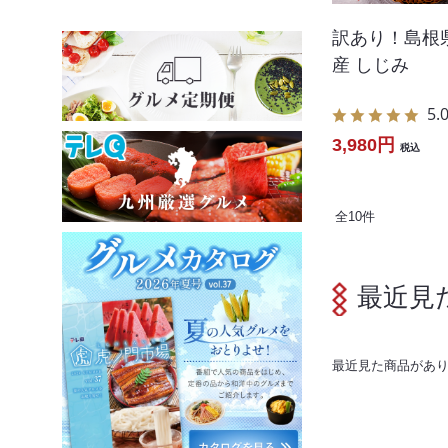
訳あり！島根
産 しじみ
5.
3,980円
税込
全
10
件
最近見
最近見た商品があ