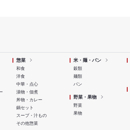
惣菜
米・麺・パン
和食
穀類
洋食
麺類
中華・点心
パン
ー
漬物・佃煮
野菜・果物
丼物・カレー
野菜
鍋セット
果物
スープ・汁もの
その他惣菜