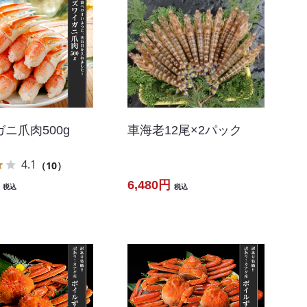
車海老12尾×2パック
ニ爪肉500g
4.1
（10）
6,480円
税込
税込