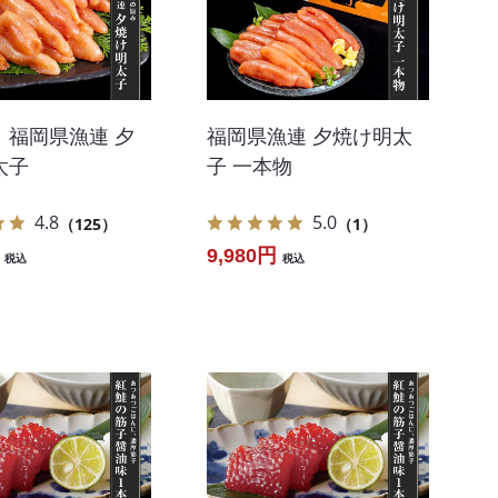
！福岡県漁連 夕
福岡県漁連 夕焼け明太
太子
子 一本物
4.8
5.0
（125）
（1）
9,980円
税込
税込