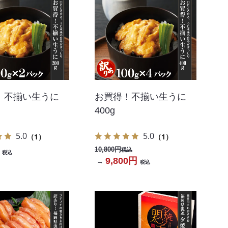
！不揃い生うに
お買得！不揃い生うに
400g
5.0
5.0
（1）
（1）
10,800円
税込
税込
9,800円
→
税込