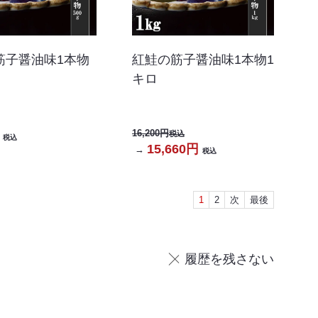
筋子醤油味1本物
紅鮭の筋子醤油味1本物1
キロ
16,200円
税込
税込
15,660円
→
税込
1
2
次
最後
履歴を残さない