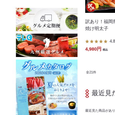
訳あり！福岡
焼け明太子
4.
4,980円
税込
全
21
件
最近見
最近見た商品があ