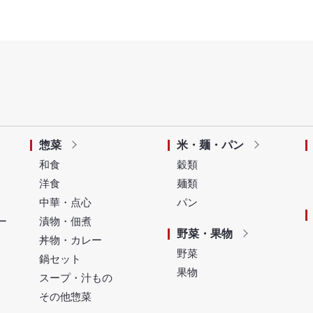
惣菜
米・麺・パン
和食
穀類
洋食
麺類
中華・点心
パン
ー
漬物・佃煮
野菜・果物
丼物・カレー
野菜
鍋セット
果物
スープ・汁もの
その他惣菜