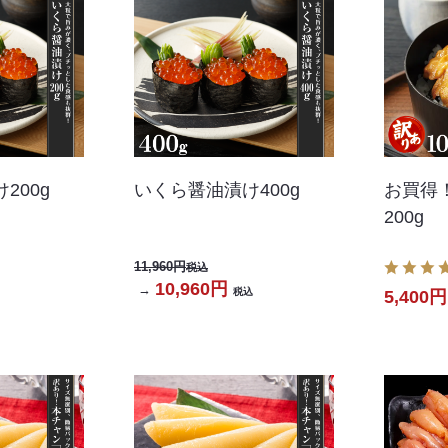
200g
いくら醤油漬け400g
お買得
200g
11,960円
税込
10,960円
→
税込
5,400円