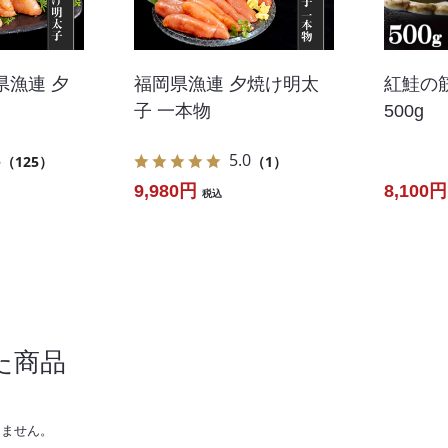
県漁連 夕
福岡県漁連 夕焼け明太
紅鮭の
子 一本物
500g
8
5.0
（125）
（1）
9,980円
8,100円
税込
た商品
りません。