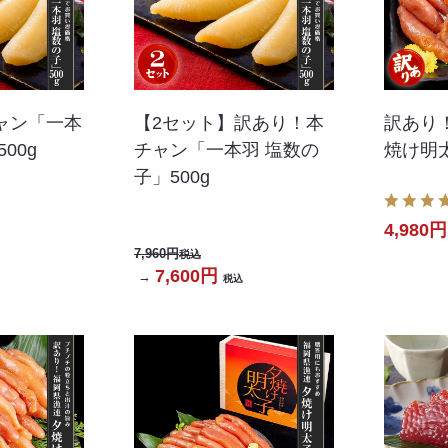
ャン「一本
【2セット】訳あり！本
訳あり
00g
チャン「一本羽 塩数の
焼け明
子」500g
4,980円
7,960円
税込
7,600円
→
税込