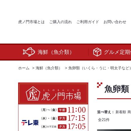
虎ノ門市場とは
ご購入の流れ
ご利用ガイド
お問い合わせ
海鮮（魚介類）
グルメ定期
ホーム
>
海鮮（魚介類）
>
魚卵類（いくら・うに・明太子など
魚卵類
並べ替え：
新着順
商
全
21
件