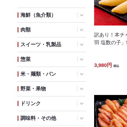
海鮮（魚介類）
肉類
訳あり！本チ
羽 塩数の子」5
スイーツ・乳製品
惣菜
3,980円
税込
米・麺類・パン
野菜・果物
ドリンク
調味料・その他