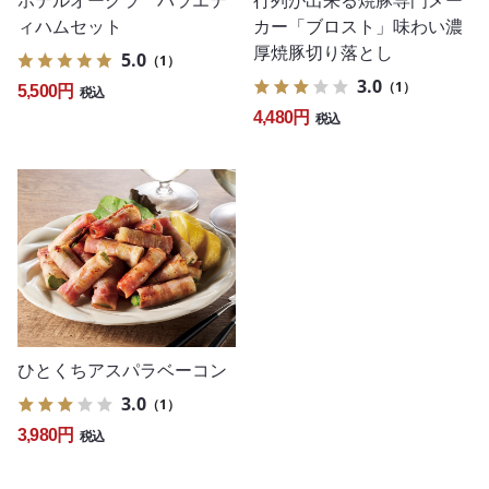
ホテルオークラ バラエテ
行列が出来る焼豚専門メー
ィハムセット
カー「ブロスト」味わい濃
厚焼豚切り落とし
5.0
（1）
3.0
（1）
5,500円
税込
4,480円
税込
ひとくちアスパラベーコン
3.0
（1）
3,980円
税込