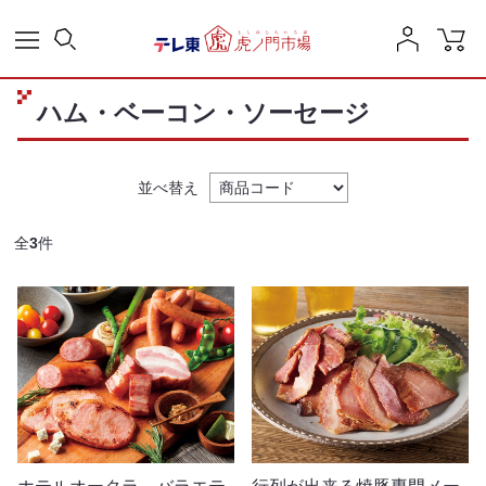
ハム・ベーコン・ソーセージ
並べ替え
全
3
件