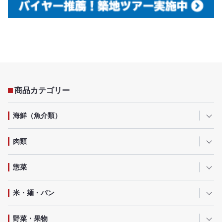
商品カテゴリー
海鮮（魚介類）
肉類
惣菜
米・麺・パン
野菜・果物