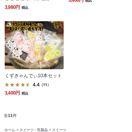
3,400円
税込
3,980円
税込
くずきゃんでぃ10本セット
4.4
（11）
3,400円
税込
全
11
件
ホーム
>
スイーツ・乳製品
>
スイーツ