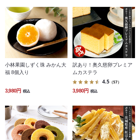
小林果園しずく珠 みかん大
訳あり！奥久慈卵プレミア
福 8個入り
ムカステラ
4.5
（57）
3,980円
3,980円
税込
税込