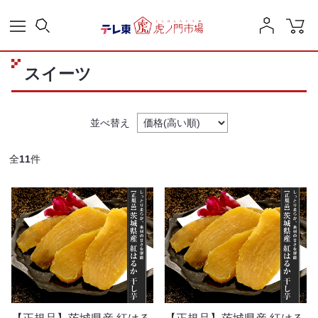
スイーツ
並べ替え
全
11
件