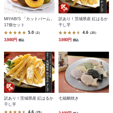
MIYABI'S 「カットバーム」
訳あり！茨城県産 紅はるか
17個セット
干し芋
5.0
4.6
（2）
（25）
3,980円
3,980円
税込
税込
訳あり！茨城県産 紅はるか
七福鯛焼き
干し芋
4.6
（25）