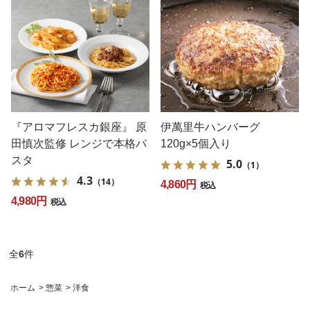
『アロマフレスカ銀座』 原
伊萬里牛ハンバーグ
田慎次監修 レンジで本格パ
120g×5個入り
スタ
5.0
（1）
4.3
（14）
4,860円
税込
4,980円
税込
全
6
件
ホーム
>
惣菜
>
洋食