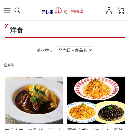
洋食
並べ替え
全
6
件