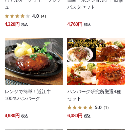
ホテルオークラ ビーフシチ
高崎「ボンジョルノ」監修
ュー
パスタセット
4.0
（4）
4,320円
4,760円
税込
税込
レンジで簡単！近江牛
ハンバーグ研究所厳選4種
100％ハンバーグ
セット
5.0
（1）
4,980円
6,480円
税込
税込