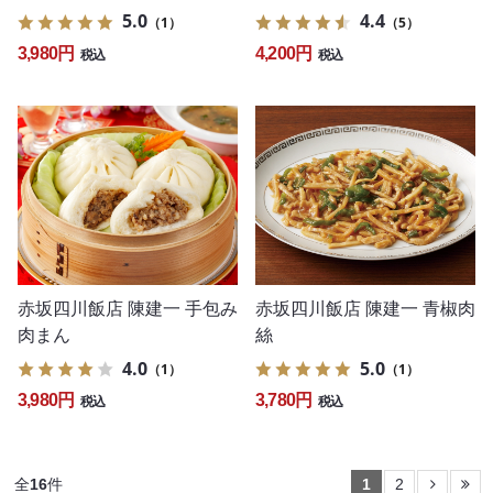
5.0
4.4
（1）
（5）
3,980円
4,200円
税込
税込
赤坂四川飯店 陳建一 手包み
赤坂四川飯店 陳建一 青椒肉
肉まん
絲
4.0
5.0
（1）
（1）
3,980円
3,780円
税込
税込
全
16
件
1
2