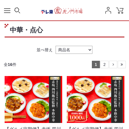
中華・点心
並べ替え
全
16
件
1
2