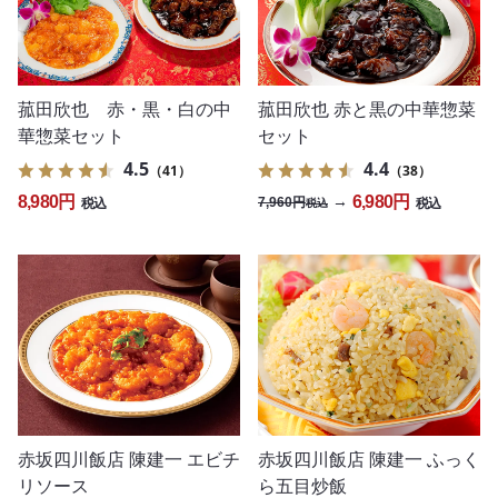
菰田欣也 赤・黒・白の中
菰田欣也 赤と黒の中華惣菜
華惣菜セット
セット
4.5
4.4
（41）
（38）
8,980円
6,980円
→
7,960円
税込
税込
税込
赤坂四川飯店 陳建一 エビチ
赤坂四川飯店 陳建一 ふっく
リソース
ら五目炒飯