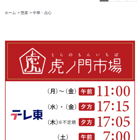
ホーム
>
惣菜
>
中華・点心