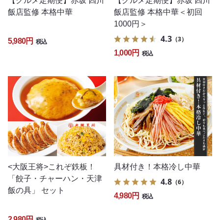
【グルメ定期便】赤坂 四川
【グルメ定期便】赤坂 四川
飯店監修 本格中華
飯店監修 本格中華＜初回
1000円＞
4.3
（3）
5,980円
税込
1,000円
税込
<大阪王将>これぞ鉄板！
具材付き！本格冷し中華
「餃子・チャーハン・天津
4.8
（6）
飯の具」 セット
4,980円
税込
2,980円