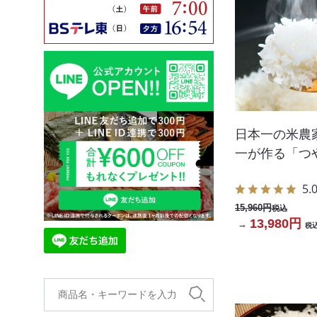
日本一の米農
一が作る「つや
5.
15,960円
税込
13,980円
→
税