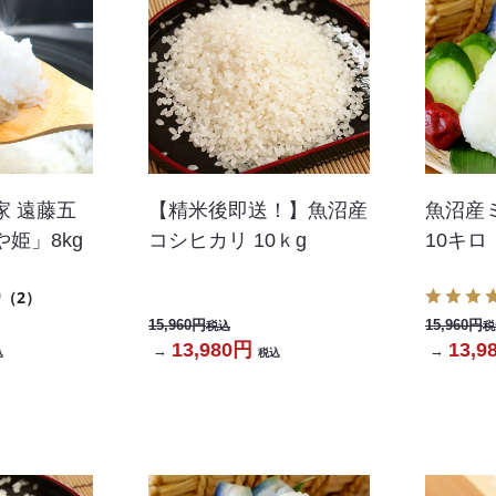
家 遠藤五
【精米後即送！】魚沼産
魚沼産
姫」8kg
コシヒカリ 10ｋg
10キ
0
（2）
15,960円
15,960円
税込
税
13,980円
13,9
→
→
込
税込