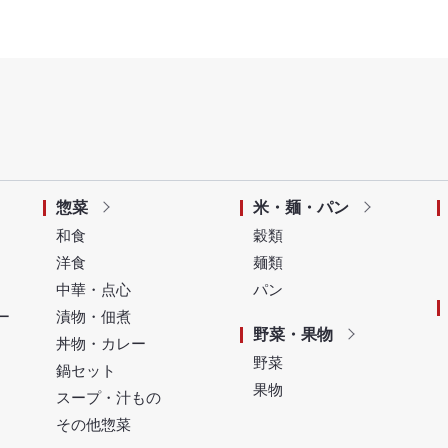
惣菜
米・麺・パン
和食
穀類
洋食
麺類
中華・点心
パン
ー
漬物・佃煮
野菜・果物
丼物・カレー
野菜
鍋セット
果物
スープ・汁もの
その他惣菜