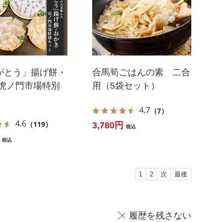
がとう」揚げ餅・
合馬筍ごはんの素 二合
 虎ノ門市場特別
用（5袋セット）
4.7
（7）
4.6
（119）
3,780円
税込
税込
1
2
次
最後
履歴を残さない