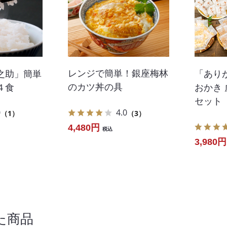
レンジで簡単！銀座梅林
之助」簡単
「あり
のカツ丼の具
４食
おかき
セット
4.0
0
（3）
（1）
4,480円
税込
3,980円
た商品