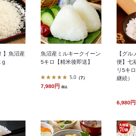
！】魚沼産
魚沼産ミルキークイーン
【グル
ｋg
5キロ【精米後即送】
便】七
リ5キ
5.0
（7）
継続）
7,980円
税込
6,980円