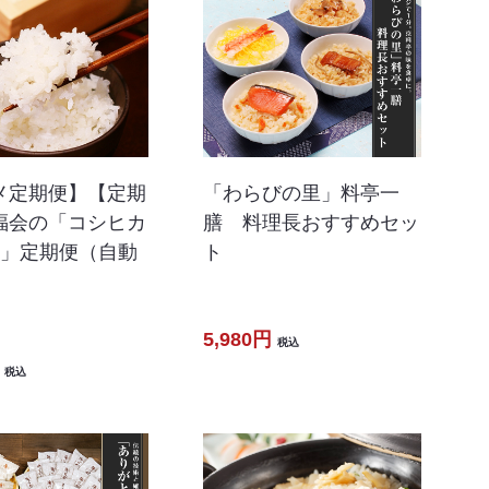
メ定期便】【定期
「わらびの里」料亭一
福会の「コシヒカ
膳 料理長おすすめセッ
ロ」定期便（自動
ト
5,980円
税込
税込