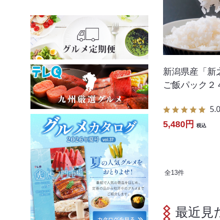
新潟県産「新
ご飯パック２
5.
5,480円
税込
全
13
件
最近見