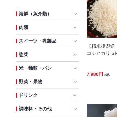
海鮮（魚介類）
肉類
スイーツ・乳製品
【精米後即送
コシヒカリ 5
惣菜
米・麺類・パン
7,980円
税込
野菜・果物
ドリンク
調味料・その他