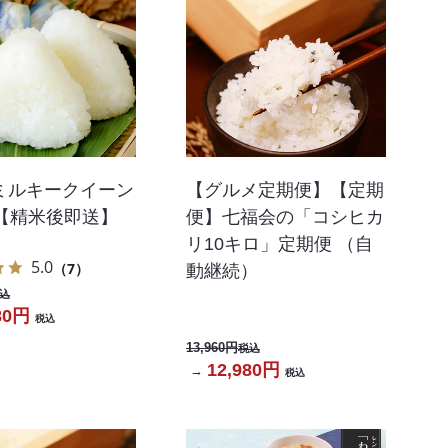
ミルキークイーン
【グルメ定期便】【定期
ロ【精米後即送】
便】七福会の「コシヒカ
リ10キロ」定期便 （自
5.0
（7）
動継続）
込
80円
税込
13,960円
税込
12,980円
→
税込