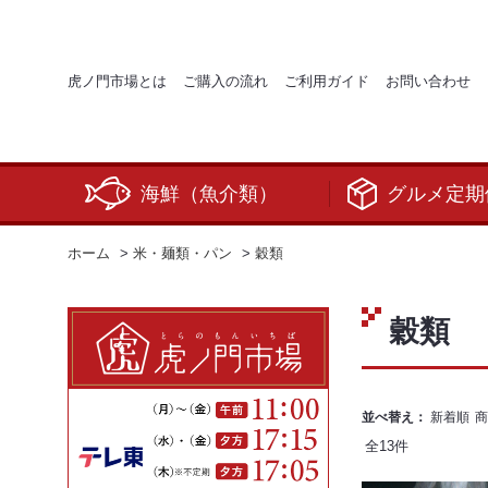
虎ノ門市場とは
ご購入の流れ
ご利用ガイド
お問い合わせ
海鮮（魚介類）
グルメ定期
ホーム
>
米・麺類・パン
>
穀類
穀類
並べ替え：
新着順
商
全
13
件