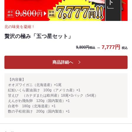
北の味覚を凝縮！
贅沢の極み「五つ星セット」
7,777円
→
9,800円
税込
税込
商品詳細へ
【内容量】
オオズワイガニ（北海道産）×1尾
紅鮭いくら醤油漬け 100g（アメリカ産）×1
甘えび （カナダまたは欧州産）18尾×3パック（54尾）
えんがわ飛魚卵 120g（国内製造）×1
白老牛 180g（北海道産）×1
数の子松前漬け 200g（国内製造）×1