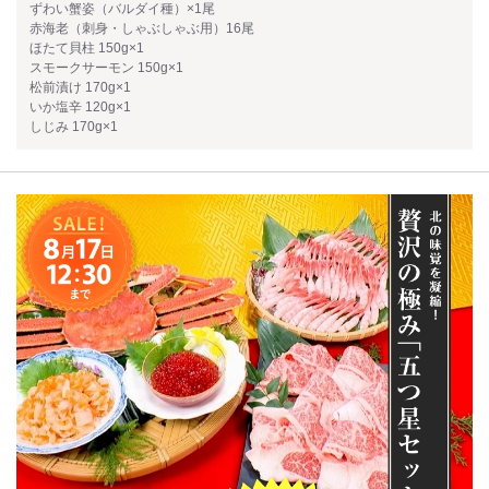
ずわい蟹姿（バルダイ種）×1尾
赤海老（刺身・しゃぶしゃぶ用）16尾
ほたて貝柱 150g×1
スモークサーモン 150g×1
松前漬け 170g×1
いか塩辛 120g×1
しじみ 170g×1