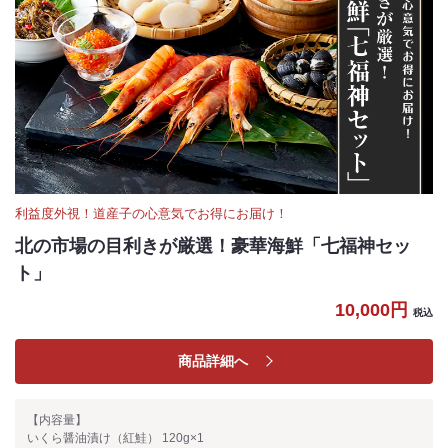
利益度外視！道産子の心意気でお得にお届け！
北の市場の目利きが厳選！豪華海鮮「七福神セッ
ト」
10,000円
税込
商品詳細へ
【内容量】
いくら醤油漬け（紅鮭） 120g×1