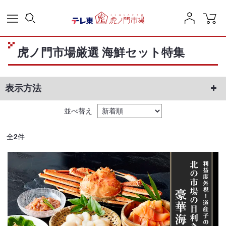
虎ノ門市場厳選 海鮮セット特集
表示方法
並べ替え
全
2
件