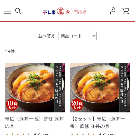
並べ替え
全
4
件
帯広〈豚丼一番〉監修 豚丼
【2セット】帯広〈豚丼一
の具
番〉監修 豚丼の具