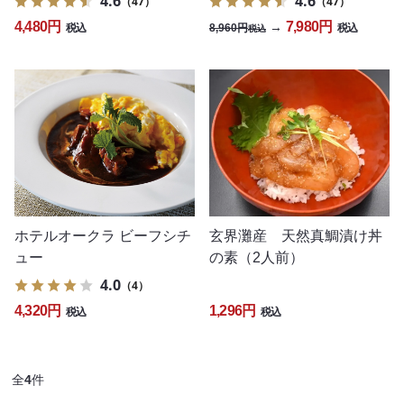
4.6
4.6
（47）
（47）
4,480円
7,980円
→
8,960円
税込
税込
税込
ホテルオークラ ビーフシチ
玄界灘産 天然真鯛漬け丼
ュー
の素（2人前）
4.0
（4）
4,320円
1,296円
税込
税込
全
4
件