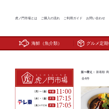
虎ノ門市場とは
ご購入の流れ
ご利用ガイド
お問い合わせ
海鮮（魚介類）
グルメ定期
並べ替え：
新着順
商
全
4
件