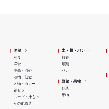
惣菜
米・麺・パン
和食
穀類
洋食
麺類
中華・点心
パン
ー
漬物・佃煮
野菜・果物
丼物・カレー
野菜
鍋セット
果物
スープ・汁もの
その他惣菜