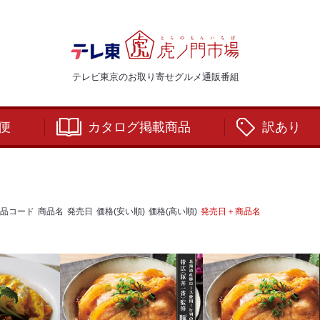
テレビ東京のお取り寄せグルメ通販番組
便
カタログ掲載商品
訳あり
品コード
商品名
発売日
価格(安い順)
価格(高い順)
発売日＋商品名