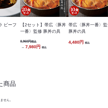
ラ ビーフ
【2セット】帯広〈豚丼
帯広〈豚丼一番〉監
一番〉監修 豚丼の具
豚丼の具
8,960円
4,480円
税込
税込
7,980円
→
税込
た商品
りません。