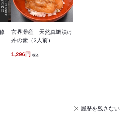
修
玄界灘産 天然真鯛漬け
丼の素（2人前）
1,296円
税込
履歴を残さない