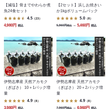
【減塩】骨までやわらか煮
【2セット】浜しお焼きい
魚24食セット
か1kgボリュームパック
4.5
5.0
（23）
（8）
4,980円
5,460円
→
5,960円
税込
税込
税込
伊勢志摩産 天然アカモク
伊勢志摩産 天然アカモク
（ぎばさ） 10＋1パック増
（ぎばさ） 20＋2パック増
量
量
4.9
4.9
（8）
（8）
3,980円
6,960円
→
7,960円
税込
税込
税込