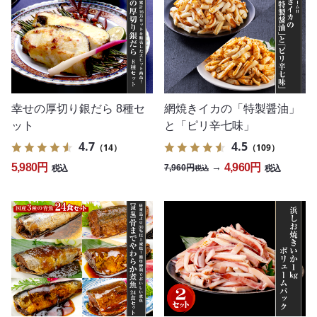
幸せの厚切り銀だら 8種セ
網焼きイカの「特製醤油」
ット
と「ピリ辛七味」
4.7
4.5
（14）
（109）
5,980円
4,960円
→
7,960円
税込
税込
税込