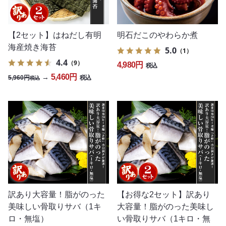
【2セット】はねだし有明
明石だこのやわらか煮
海産焼き海苔
5.0
（1）
4.4
（9）
4,980円
税込
5,460円
→
5,960円
税込
税込
訳あり大容量！脂がのった
【お得な2セット】訳あり
美味しい骨取りサバ（1キ
大容量！脂がのった美味し
ロ・無塩）
い骨取りサバ（1キロ・無