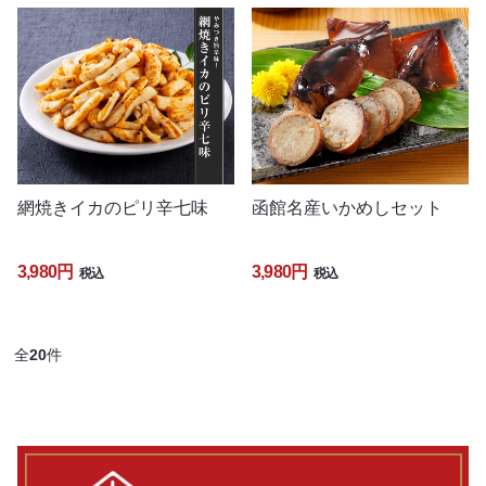
網焼きイカのピリ辛七味
函館名産いかめしセット
3,980円
3,980円
税込
税込
全
20
件