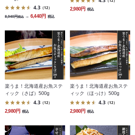
4.3
（12）
4.3
（12）
2,980円
税込
6,440円
→
8,940円
税込
税込
楽うま！北海道産お魚ステ
楽うま！北海道産お魚ステ
ィック（さば）500g
ィック（ほっけ）500g
4.3
4.3
（12）
（12）
2,980円
2,980円
税込
税込