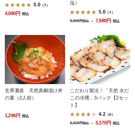
塩）
5.0
（1）
5.0
（1）
4,980円
税込
7,980円
→
9,960円
税込
税込
玄界灘産 天然真鯛漬け丼
こだわり製法！「天然 水だ
の素（2人前）
この冷燻」3パック【2セッ
ト】
4.2
（6）
1,296円
税込
5,370円
→
6,420円
税込
税込