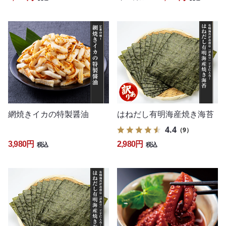
網焼きイカの特製醤油
はねだし有明海産焼き海苔
4.4
（9）
3,980円
2,980円
税込
税込