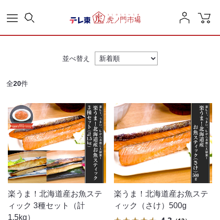
並べ替え
全
20
件
楽うま！北海道産お魚ステ
楽うま！北海道産お魚ステ
ィック 3種セット（計
ィック（さけ）500g
1.5kg）