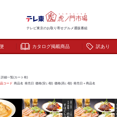
テレビ東京のお取り寄せグルメ通販番組
便
カタログ掲載商品
訳あり
詳細一覧(カート有)
品コード
商品名
発売日
価格(安い順)
価格(高い順)
発売日＋商品名