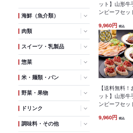
ット】山形牛
ンビーフセッ
海鮮（魚介類）
9,960円
税込
肉類
スイーツ・乳製品
惣菜
米・麺類・パン
【送料無料！
野菜・果物
ット】山形牛
ンビーフセッ
ドリンク
9,960円
税込
調味料・その他