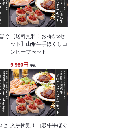
ほぐ
【送料無料！お得な2セ
ット】山形牛手ほぐしコ
ンビーフセット
9,960円
税込
2セ
入手困難！山形牛手ほぐ