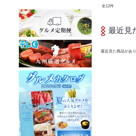
全
12
件
最近見
最近見た商品があ