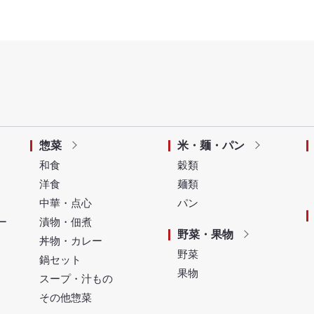
惣菜
米・麺・パン
和食
穀類
洋食
麺類
中華・点心
パン
ー
漬物・佃煮
野菜・果物
丼物・カレー
野菜
鍋セット
果物
スープ・汁もの
その他惣菜