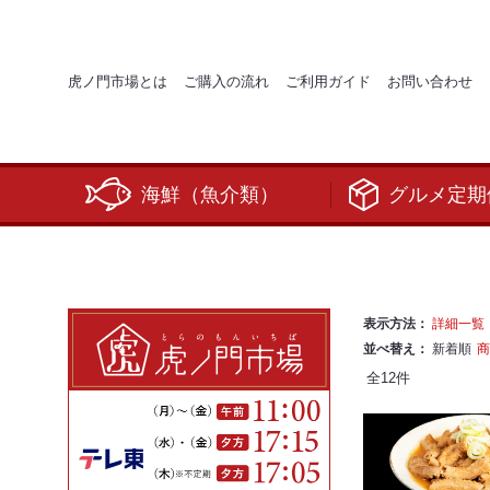
虎ノ門市場とは
ご購入の流れ
ご利用ガイド
お問い合わせ
海鮮（魚介類）
グルメ定期
表示方法：
詳細一覧
並べ替え：
新着順
商
全
12
件