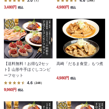
5.0
4.6
（1）
（248）
3,480円
4,980円
税込
税込
【送料無料！お得な2セッ
高崎「だるま食堂」もつ煮
ト】山形牛手ほぐしコンビ
ーフセット
4,980円
税込
4.6
（248）
9,960円
税込