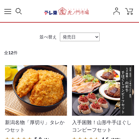
並べ替え
全
12
件
新潟名物「厚切り」タレか
入手困難！山形牛手ほぐし
つセット
コンビーフセット