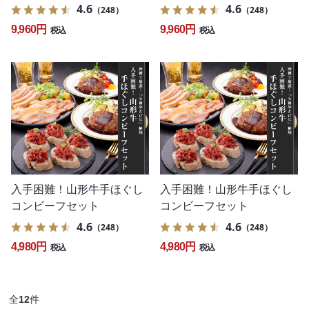
4.6
4.6
（248）
（248）
9,960円
9,960円
税込
税込
入手困難！山形牛手ほぐし
入手困難！山形牛手ほぐし
コンビーフセット
コンビーフセット
4.6
4.6
（248）
（248）
4,980円
4,980円
税込
税込
全
12
件