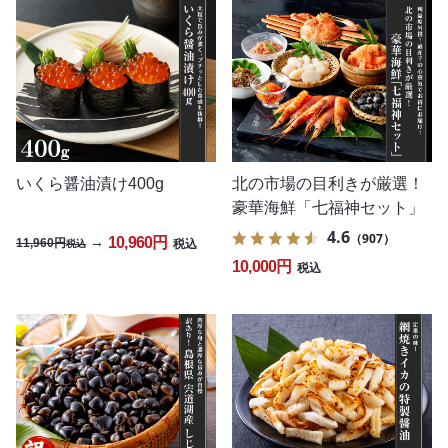
いくら醤油漬け400g
北の市場の目利きが厳選！
豪華海鮮「七福神セット」
4.6
（907）
10,960円
→
11,960円
税込
税込
10,000円
税込