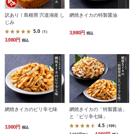
訳あり！島根県 宍道湖産 し
網焼きイカの特製醤油
じみ
5.0
（1）
3,980円
税込
3,980円
税込
網焼きイカのピリ辛七味
網焼きイカの「特製醤油」
と「ピリ辛七味」
4.5
（109）
3,980円
税込