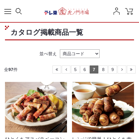
カタログ掲載商品一覧
並べ替え
全
97
件
5
6
7
8
9