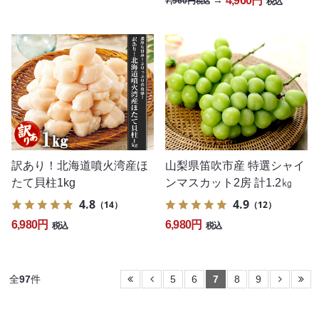
4,960円
→
7,960円
税込
税込
訳あり！北海道噴火湾産ほ
山梨県笛吹市産 特選シャイ
たて貝柱1kg
ンマスカット2房 計1.2㎏
4.8
4.9
（14）
（12）
6,980円
6,980円
税込
税込
全
97
件
5
6
7
8
9