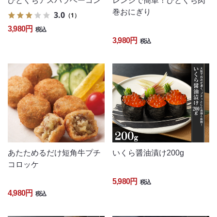
ひとくちアスパラベーコン
レンジで簡単！ひとくち肉
巻おにぎり
3.0
（1）
3,980円
税込
3,980円
税込
あたためるだけ短角牛プチ
いくら醤油漬け200g
コロッケ
5,980円
税込
4,980円
税込