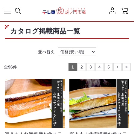
カタログ掲載商品一覧
並べ替え
全
96
件
1
2
3
4
5