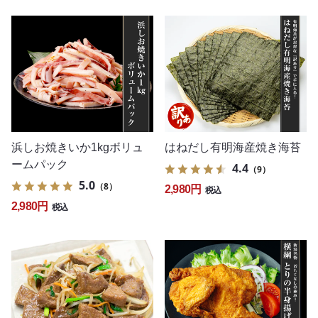
浜しお焼きいか1kgボリュ
はねだし有明海産焼き海苔
ームパック
4.4
（9）
5.0
（8）
2,980円
税込
2,980円
税込