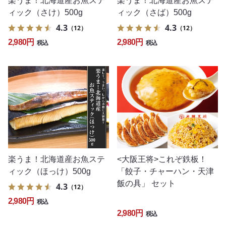
楽うま！北海道産お魚ステ
楽うま！北海道産お魚ステ
ィック（さけ）500g
ィック（さば）500g
4.3
4.3
（12）
（12）
2,980円
2,980円
税込
税込
楽うま！北海道産お魚ステ
<大阪王将>これぞ鉄板！
ィック（ほっけ）500g
「餃子・チャーハン・天津
飯の具」 セット
4.3
（12）
2,980円
税込
2,980円
税込