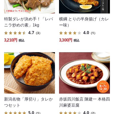
特製ダレが決め手！「レバ
横綱 とりの半身揚げ（カレ
ニラ炒めの素」1kg
ー味）
4.7
4.0
（3）
（1）
3,210円
3,300円
税込
税込
新潟名物「厚切り」タレか
赤坂四川飯店 陳建一 本格四
つセット
川麻婆豆腐
5.0
4.0
（1）
（2）