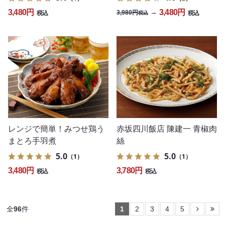
3,480円
3,480円
→
3,980円
税込
税込
税込
レンジで簡単！みつせ鶏う
赤坂四川飯店 陳建一 青椒肉
まとろ手羽煮
絲
5.0
5.0
（1）
（1）
3,480円
3,780円
税込
税込
全
96
件
1
2
3
4
5