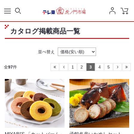
カタログ掲載商品一覧
並べ替え
全
97
件
1
2
3
4
5