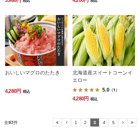
3,980円
4,200円
税込
税込
おいしいマグロのたたき
北海道産スイートコーンイ
エロー
5.0
（1）
4,280円
税込
4,280円
税込
全
97
件
1
2
3
4
5