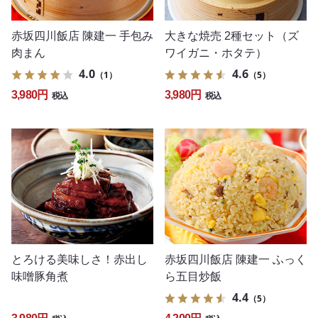
赤坂四川飯店 陳建一 手包み
大きな焼売 2種セット（ズ
肉まん
ワイガニ・ホタテ）
4.0
4.6
（1）
（5）
3,980円
3,980円
税込
税込
とろける美味しさ！赤出し
赤坂四川飯店 陳建一 ふっく
味噌豚角煮
ら五目炒飯
4.4
（5）