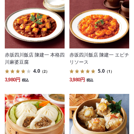
赤坂四川飯店 陳建一 本格四
赤坂四川飯店 陳建一 エビチ
川麻婆豆腐
リソース
4.0
5.0
（2）
（1）
3,980円
3,980円
税込
税込