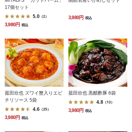
MIYABI'S 「カットバーム」
函館名産いかめしセット
17個セット
5.0
（2）
3,980円
税込
3,980円
税込
菰田欣也 ズワイ蟹入りエビ
菰田欣也 黒醋酢豚 6袋
チリソース 5袋
4.8
（13）
4.6
（25）
3,980円
税込
3,980円
税込