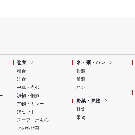
惣菜
米・麺・パン
和食
穀類
洋食
麺類
中華・点心
パン
ー
漬物・佃煮
野菜・果物
丼物・カレー
野菜
鍋セット
果物
スープ・汁もの
その他惣菜