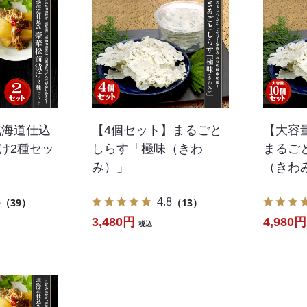
北海道仕込
【4個セット】まるごと
【大容
け2種セッ
しらす「極味（きわ
まるご
み）」
（きわ
6
4.8
（39）
（13）
3,480円
4,980円
税込