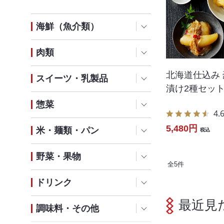
海鮮（魚介類）
肉類
北海道仕込み
スイーツ・乳製品
漬け2種セッ
惣菜
4.
5,480円
米・麺類・パン
税込
野菜・果物
全
5
件
ドリンク
最近見
調味料・その他