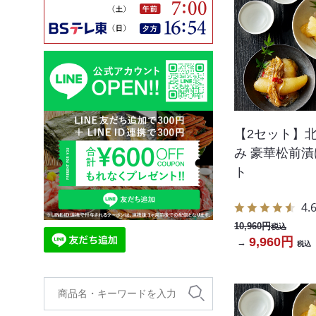
【2セット】
み 豪華松前漬
ト
4.
10,960円
税込
9,960円
→
税込