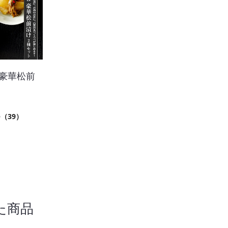
 豪華松前
ト
6
（39）
た商品