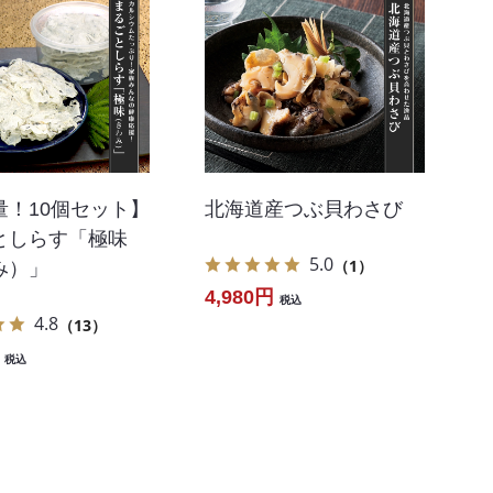
量！10個セット】
北海道産つぶ貝わさび
としらす「極味
5.0
（1）
み）」
4,980円
税込
4.8
（13）
税込