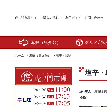
虎ノ門市場とは
ご購入の流れ
ご利用ガイド
お問い合わせ
海鮮（魚介類）
グルメ定期
ホーム
>
海鮮（魚介類）
>
塩辛・珍味
塩辛・
並べ替え：
新着順
商
全
5
件