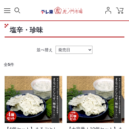
塩辛・珍味
並べ替え
全
5
件