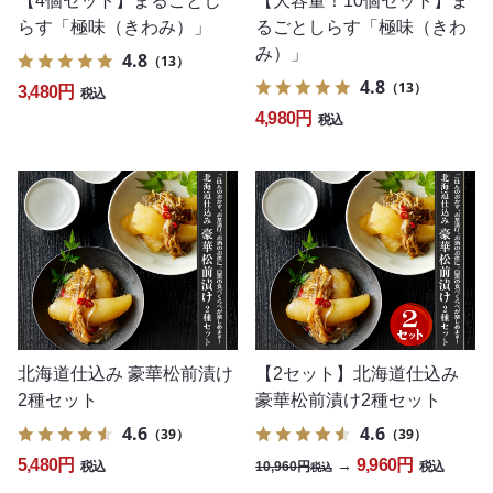
【4個セット】まるごとし
【大容量！10個セット】ま
らす「極味（きわみ）」
るごとしらす「極味（きわ
み）」
4.8
（13）
4.8
（13）
3,480円
税込
4,980円
税込
北海道仕込み 豪華松前漬け
【2セット】北海道仕込み
2種セット
豪華松前漬け2種セット
4.6
4.6
（39）
（39）
5,480円
9,960円
→
10,960円
税込
税込
税込