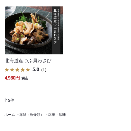
北海道産つぶ貝わさび
5.0
（1）
4,980円
税込
全
5
件
ホーム
>
海鮮（魚介類）
>
塩辛・珍味