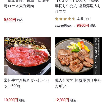
「銀座吉澤」厳選 松阪牛
【2セット】訳あり！熟成
肩ロース大判焼肉
厚切り牛たん 塩釜藻塩入り
仕立て
4.6
（81）
9,500円
税込
9,960円
→
10,960円
税込
税込
常陸牛すき焼き食べ比べセ
職人仕立て 熟成厚切り牛た
ット500g
んギフト
10,000円
12,980円
税込
税込