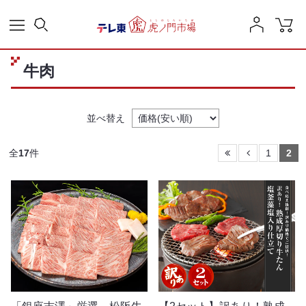
牛肉
並べ替え
全
17
件
1
2