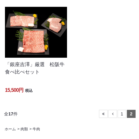
「銀座吉澤」厳選 松阪牛
食べ比べセット
15,500円
税込
全
17
件
1
2
ホーム
>
肉類
>
牛肉