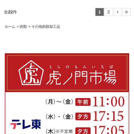
全
22
件
1
2
ホーム
>
肉類
>
その他肉類加工品