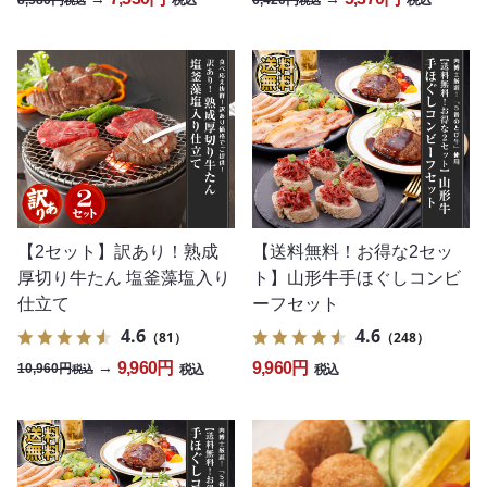
税込
税込
税込
税込
【2セット】訳あり！熟成
【送料無料！お得な2セッ
厚切り牛たん 塩釜藻塩入り
ト】山形牛手ほぐしコンビ
仕立て
ーフセット
4.6
4.6
（81）
（248）
9,960円
9,960円
→
10,960円
税込
税込
税込