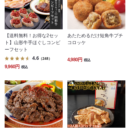
【送料無料！お得な2セッ
あたためるだけ短角牛プチ
ト】山形牛手ほぐしコンビ
コロッケ
ーフセット
4.6
（248）
4,980円
税込
9,960円
税込