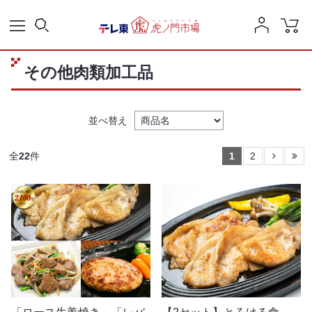
その他肉類加工品
並べ替え
全
22
件
1
2