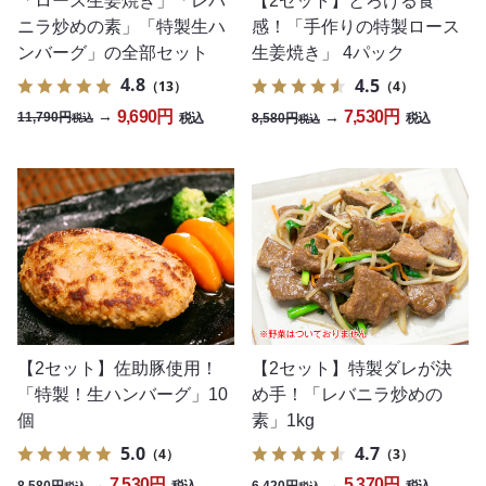
「ロース生姜焼き」「レバ
【2セット】とろける食
ニラ炒めの素」「特製生ハ
感！「手作りの特製ロース
ンバーグ」の全部セット
生姜焼き」 4パック
4.8
4.5
（13）
（4）
9,690円
7,530円
→
→
11,790円
8,580円
税込
税込
税込
税込
【2セット】佐助豚使用！
【2セット】特製ダレが決
「特製！生ハンバーグ」10
め手！「レバニラ炒めの
個
素」1kg
5.0
4.7
（4）
（3）
7,530円
5,370円
→
→
8,580円
6,420円