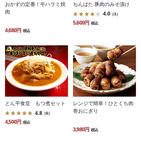
おかずの定番！牛ハラミ焼
ちんばた 豚肉のみそ漬け
肉
4.0
（3）
5,600円
税込
4,680円
税込
とん平食堂 もつ煮セット
レンジで簡単！ひとくち肉
巻おにぎり
4.8
（6）
4,500円
税込
3,980円
税込