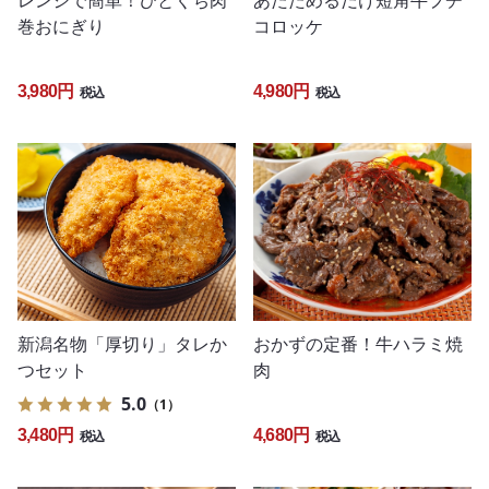
レンジで簡単！ひとくち肉
あたためるだけ短角牛プチ
巻おにぎり
コロッケ
3,980円
4,980円
税込
税込
おかずの定番！牛ハラミ焼
新潟名物「厚切り」タレか
肉
つセット
5.0
（1）
4,680円
3,480円
税込
税込