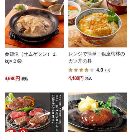
レンジで簡単！銀座梅林の
参鶏湯（サムゲタン）１
カツ丼の具
kg×２袋
4.0
（3）
4,480円
4,980円
税込
税込