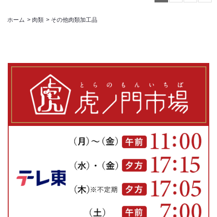
ホーム
>
肉類
>
その他肉類加工品