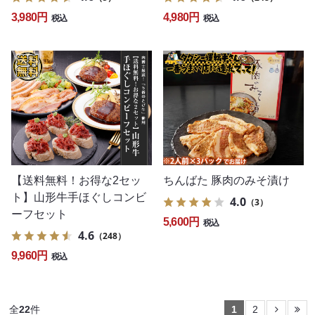
3,980円
4,980円
税込
税込
【送料無料！お得な2セッ
ちんばた 豚肉のみそ漬け
ト】山形牛手ほぐしコンビ
4.0
（3）
ーフセット
5,600円
税込
4.6
（248）
9,960円
税込
全
22
件
1
2