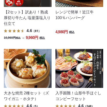
【2セット】訳あり！熟成
レンジで簡単！近江牛
厚切り牛たん 塩釜藻塩入り
100％ハンバーグ
仕立て
4.6
（81）
4,980円
税込
9,960円
→
10,960円
税込
税込
大きな焼売 2種セット（ズ
入手困難！山形牛手ほぐし
ワイガニ・ホタテ）
コンビーフセット
4.6
4.6
（5）
（248）