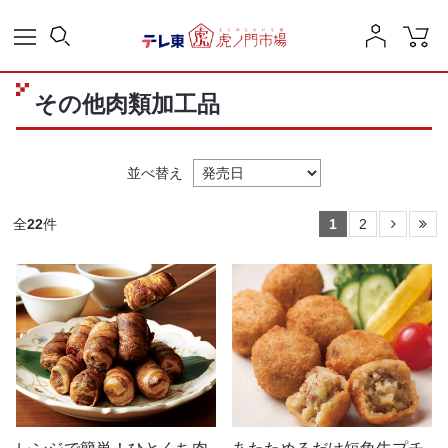
その他肉類加工品
並べ替え
全
22
件
1
2