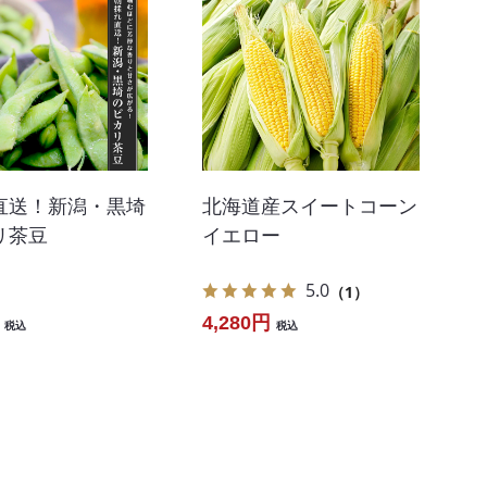
直送！新潟・黒埼
北海道産スイートコーン
リ茶豆
イエロー
5.0
（1）
4,280円
税込
税込