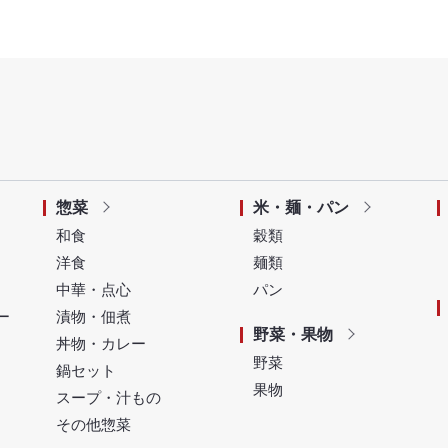
惣菜
米・麺・パン
和食
穀類
洋食
麺類
中華・点心
パン
ー
漬物・佃煮
野菜・果物
丼物・カレー
野菜
鍋セット
果物
スープ・汁もの
その他惣菜