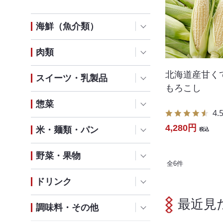
海鮮（魚介類）
肉類
北海道産甘く
スイーツ・乳製品
もろこし
惣菜
4.
4,280円
米・麺類・パン
税込
野菜・果物
全
6
件
ドリンク
最近見
調味料・その他