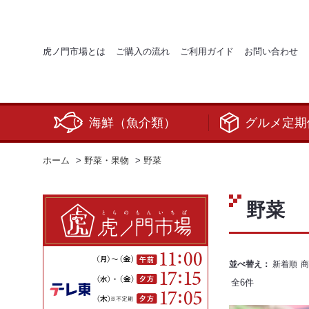
虎ノ門市場とは
ご購入の流れ
ご利用ガイド
お問い合わせ
海鮮（魚介類）
グルメ定期
ホーム
>
野菜・果物
>
野菜
野菜
並べ替え：
新着順
商
全
6
件