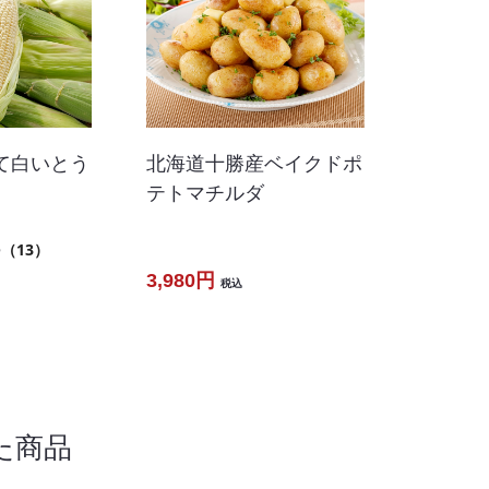
て白いとう
北海道十勝産ベイクドポ
テトマチルダ
5
（13）
3,980円
税込
た商品