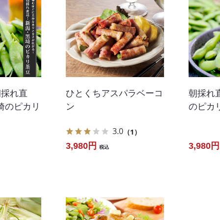
朝採れ直
ひとくちアスパラベーコ
朝採れ
埼のピカリ
ン
のピカ
3.0
（1）
3,980円
3,980円
税込