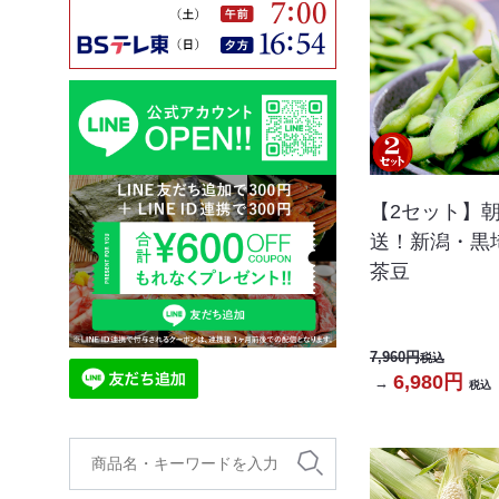
【2セット】
送！新潟・黒
茶豆
7,960円
税込
6,980円
→
税込