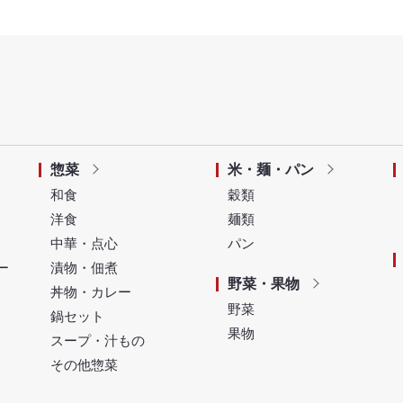
惣菜
米・麺・パン
和食
穀類
洋食
麺類
中華・点心
パン
ー
漬物・佃煮
野菜・果物
丼物・カレー
野菜
鍋セット
果物
スープ・汁もの
その他惣菜