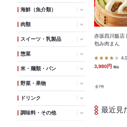
海鮮（魚介類）
肉類
赤坂四川飯店 
スイーツ・乳製品
包み肉まん
惣菜
4.
3,980円
税込
米・麺類・パン
野菜・果物
全
7
件
ドリンク
最近見
調味料・その他