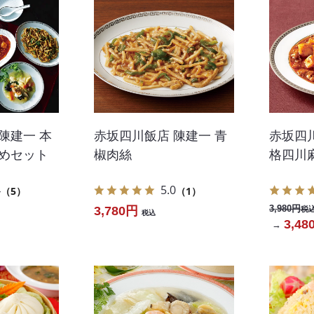
陳建一 本
赤坂四川飯店 陳建一 青
赤坂四川
すめセット
椒肉絲
格四川
4
5.0
（5）
（1）
3,980円
3,780円
税
税込
3,48
→