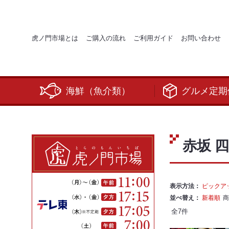
虎ノ門市場とは
ご購入の流れ
ご利用ガイド
お問い合わせ
海鮮（魚介類）
グルメ定期
赤坂 
表示方法：
ピックア
並べ替え：
新着順
商
全
7
件