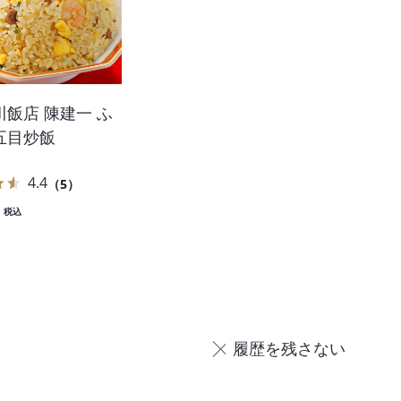
飯店 陳建一 ふ
五目炒飯
4.4
（5）
税込
履歴を残さない