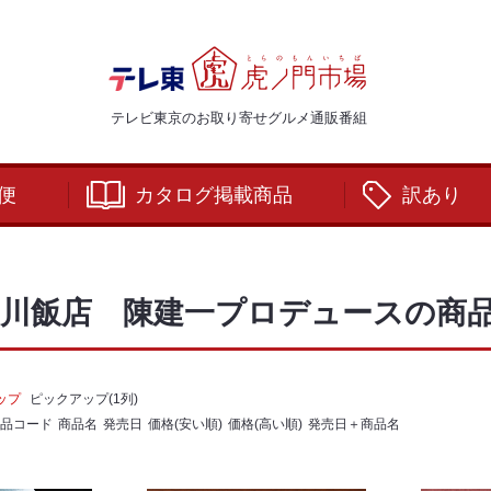
テレビ東京のお取り寄せグルメ通販番組
便
カタログ掲載商品
訳あり
四川飯店 陳建一プロデュースの商
ップ
ピックアップ(1列)
品コード
商品名
発売日
価格(安い順)
価格(高い順)
発売日＋商品名