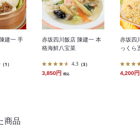
陳建一 手
赤坂四川飯店 陳建一 本
赤坂四川
格海鮮八宝菜
っくら
0
4.3
（1）
（3）
3,850円
4,200円
税込
た商品