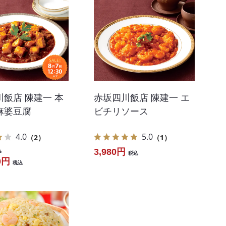
飯店 陳建一 本
赤坂四川飯店 陳建一 エ
麻婆豆腐
ビチリソース
4.0
5.0
（2）
（1）
3,980円
込
税込
0円
税込