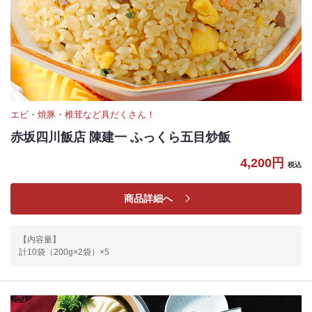
エビ・焼豚・椎茸など具だくさん！
赤坂四川飯店 陳建一 ふっくら五目炒飯
4,200円
税込
商品詳細へ
【内容量】
計10袋（200g×2袋）×5