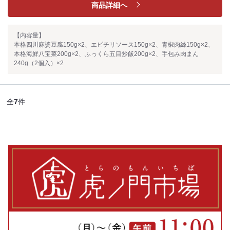
商品詳細へ
【内容量】
本格四川麻婆豆腐150g×2、エビチリソース150g×2、青椒肉絲150g×2、
本格海鮮八宝菜200g×2、ふっくら五目炒飯200g×2、手包み肉まん
240g（2個入）×2
全
7
件