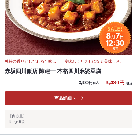
独特の香りとしびれる辛味は、一度味わうとクセになる美味しさ。
赤坂四川飯店 陳建一 本格四川麻婆豆腐
3,480円
→
3,980円
税込
税込
商品詳細へ
【内容量】
150g×6袋