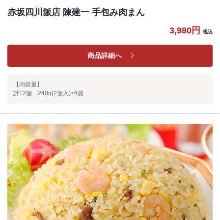
赤坂四川飯店 陳建一 手包み肉まん
3,980円
税込
商品詳細へ
【内容量】
計12個 240g(2個入)×6袋