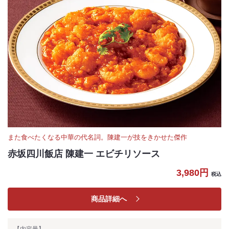
また食べたくなる中華の代名詞。陳建一が技をきかせた傑作
赤坂四川飯店 陳建一 エビチリソース
3,980円
税込
商品詳細へ