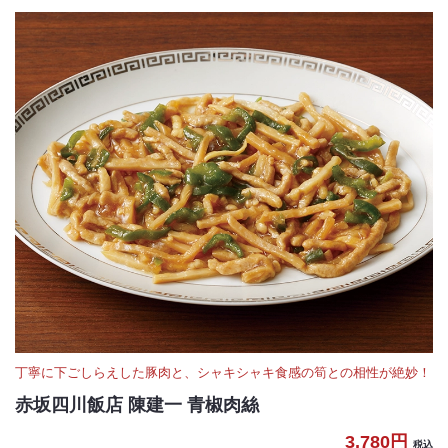
丁寧に下ごしらえした豚肉と、シャキシャキ食感の筍との相性が絶妙！
赤坂四川飯店 陳建一 青椒肉絲
3,780円
税込